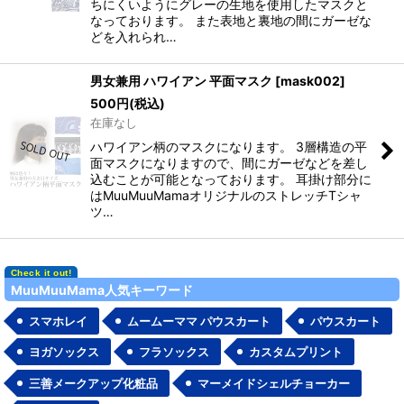
ちにくいようにグレーの生地を使用したマスクと
なっております。 また表地と裏地の間にガーゼな
どを入れられ…
男女兼用 ハワイアン 平面マスク
[
mask002
]
500
円
(税込)
在庫なし
ハワイアン柄のマスクになります。 3層構造の平
面マスクになりますので、間にガーゼなどを差し
込むことが可能となっております。 耳掛け部分に
はMuuMuuMamaオリジナルのストレッチTシャ
ツ…
MuuMuuMama人気キーワード
スマホレイ
ムームーママ パウスカート
パウスカート
ヨガソックス
フラソックス
カスタムプリント
三善メークアップ化粧品
マーメイドシェルチョーカー