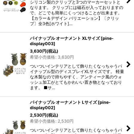
シリコン製のクリップと3つのマーカーセットと
なります。 クリップには磁石が入っておりますの
で、どこでも簡単にくっつけることが出来ます。
【カラー＆デザイン バリエーション】〔クリッ
プ〕全3色[ホワイト]…
パイナップル オーナメント XLサイズ
[
pine-
display003
]
3,630
円
(税込)
希望小売価格
:
3,630
円
ついついインテリアとして飾りたくなっちゃうパ
イナップル型のディスプレイXLサイズです。 軽量
な木製なので持ちやすく、アンティーク風のウォ
ッシュ加工がとてもかわいい置き物となっており
ます。 ■サ…
パイナップル オーナメント Lサイズ
[
pine-
display002
]
2,530
円
(税込)
希望小売価格
:
2,530
円
ついついインテリアとして飾りたくなっちゃうパ