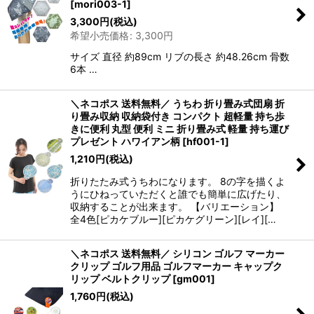
並び順
:
[
mori003-1
]
3,300
円
(税込)
希望小売価格
:
3,300
円
絞り込む
サイズ 直径 約89cm リブの長さ 約48.26cm 骨数
6本 …
＼ネコポス 送料無料／ うちわ 折り畳み式団扇 折
り畳み収納 収納袋付き コンパクト 超軽量 持ち歩
きに便利 丸型 便利 ミニ 折り畳み式 軽量 持ち運び
プレゼント ハワイアン柄
[
hf001-1
]
1,210
円
(税込)
折りたたみ式うちわになります。 8の字を描くよ
うにひねっていただくと誰でも簡単に広げたり、
収納することが出来ます。 【バリエーション】
全4色[ピカケブルー][ピカケグリーン][レイ][…
＼ネコポス 送料無料／ シリコン ゴルフ マーカー
クリップ ゴルフ用品 ゴルフマーカー キャップク
リップ ベルトクリップ
[
gm001
]
1,760
円
(税込)