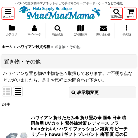
ハワイの置き物やマグネットそして手作りのサーフボード・ケースなどの通販
メニュー
商品検索
カート
カテゴリ
マイページ
商品検索
ご利用案内
問い合わせ
その他
ホーム
>
ハワイアン雑貨各種
>
置き物・その他
置き物・その他
ハワイアンな置き物や小物を色々取扱しております。ご不明な点な
どございましたら、是非お気軽にお問合わせ下さい。
表示順変更
閉じる
24
件
表示数
:
ハワイアン 折りたたみ傘 折り畳み傘 雨傘 日傘 晴
雨兼用 UVカット 紫外線対策 レディース フラ
在庫あり
hula かわいい ハワイ ファッション 雑貨 海 ビーチ
リゾート hawaii ギフト プレゼント 梅雨 夏 母の日