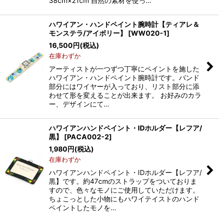
38cm×21cm 自然の素材を使っ…
ハワイアン・ハンドペイント腕時計【ティアレ＆
モンステラ/アイボリー】
[
WW020-1
]
16,500
円
(税込)
在庫わずか
アーティストが一つずつ丁寧にペイントを施した
ハワイアン・ハンドペイント腕時計です。バンド
部分にはワイヤーが入っており、リスト部分に添
わせて形を変えることが出来ます。 お好みのカラ
ー、デザインにて…
ハワイアンハンドペイント・IDホルダー【レフア/
黒】
[
PACA002-2
]
1,980
円
(税込)
在庫わずか
ハワイアンハンドペイント・IDホルダー【レフア/
黒】です。約47cmのストラップをついておりま
すので、色々なモノにご使用していただけます。
ちょこっとした小物にもハワイテイストのハンド
ペイントしたモノを…