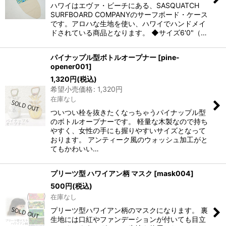
ハワイはエヴァ・ビーチにある、SASQUATCH
SURFBOARD COMPANYのサーフボード・ケース
です。アロハな生地を使い、ハワイでハンドメイ
ドされている商品となります。 ◆サイズ6'0"（…
パイナップル型ボトルオープナー
[
pine-
opener001
]
1,320
円
(税込)
希望小売価格
:
1,320
円
在庫なし
ついつい栓を抜きたくなっちゃうパイナップル型
のボトルオープナーです。 軽量な木製なので持ち
やすく、女性の手にも握りやすいサイズとなって
おります。 アンティーク風のウォッシュ加工がと
てもかわいい…
プリーツ型 ハワイアン柄 マスク
[
mask004
]
500
円
(税込)
在庫なし
プリーツ型ハワイアン柄のマスクになります。 裏
生地には口紅やファンデーションが付いても目立