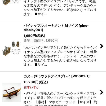
イナップル型のディスプレイLサイズです。 軽量
な木製なので持ちやすく、アンティーク風のウォ
ッシュ加工がとてもかわいい置き物となっており
ます。 ■サイ…
パイナップル オーナメント Mサイズ
[
pine-
display001
]
1,650
円
(税込)
希望小売価格
:
1,650
円
ついついインテリアとして飾りたくなっちゃうパ
イナップル型のディスプレイMサイズです。 軽量
な木製なので持ちやすく、アンティーク風のウォ
ッシュ加工がとてもかわいい置き物となっており
ます。 ■サイ…
カヌー(XL)ウッドディスプレイ
[
WD001-1
]
13,200
円
(税込)
在庫わずか
ハワイより直輸入のカヌー(XL)ウッドディスプレ
イです。部屋に置いてハワイの匂いを感じてくだ
さい！ 【素材】 マホガニーウッド 【サイズ】 約