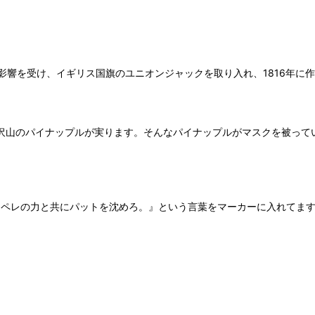
響を受け、イギリス国旗のユニオンジャックを取り入れ、1816年に
沢山のパイナップルが実ります。そんなパイナップルがマスクを被って
low. 『溶岩の流れのようにペレの力と共にパットを沈めろ。』という言葉をマーカーに入れてま