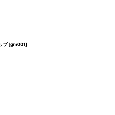
ップ
[
gm001
]