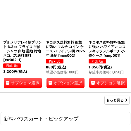
プルメリアレイ柄プリン
ネコポス送料無料 衝撃
ネコポス送料無料 衝撃
ト 6.2oz フライス 半袖
に強い マルチ コイン ケ
に強い ハワイアン コス
Ｔシャツ 白地 黒地 紺地
ース ハワイアン柄 2025
メキャラメルポーチ 小
ネコポス送料無料
年 新柄
[
mcc002
]
物ケース
[
cmp001
]
[
tsr062-1
]
880
円
(税込)
1,650
円
(税込)
3,300
円
(税込)
希望小売価格
:
880
円
希望小売価格
:
1,650
円
オプション選択
オプション選択
オプション選択
もっと見る
新柄パウスカート・ピックアップ