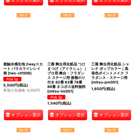
No.7
No.8
No.9
接触冷感生地 2wayスカ
三善 舞台用化粧品 つけ
三善 舞台用化粧品 シャ
ート パラカマイレレイ
まつげ（アイラシュ）｜
レナ ポップカラー｜高
柄
[
tws-ctf006
]
プロ用 舞台・フラダン
発色ポイントメイク フ
ス ステージ用 接着のり
ラダンス・ステージ用
付き 62番 63番 78番
[
mitsu-pm001
]
5,500
円
(税込)
86番 ネコポス送料無料
1,650
円
(税込)
希望小売価格
:
6,050
円
[
mitsu-tm001
]
1,540
円
(税込)
オプション選択
オプション選択
オプション選択
No.10
No.11
No.12