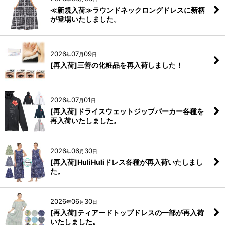
≪新規入荷≫ラウンドネックロングドレスに新柄
が登場いたしました。
2026
07
09
年
月
日
[再入荷]三善の化粧品を再入荷しました！
2026
07
01
年
月
日
[再入荷]ドライスウェットジップパーカー各種を
再入荷いたしました。
2026
06
30
年
月
日
[再入荷]HuliHuliドレス各種が再入荷いたしまし
た。
2026
06
30
年
月
日
[再入荷]ティアードトップドレスの一部が再入荷
いたしました。