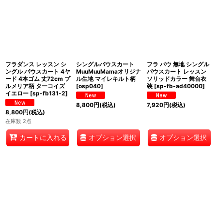
フラダンス レッスン シ
シングルパウスカート
フラ パウ 無地 シングル
ングル パウスカート 4ヤ
MuuMuuMamaオリジナ
パウスカート レッスン
ード 4本ゴム 丈72cm プ
ル生地 マイレキルト柄
ソリッドカラー 舞台衣
ルメリア柄 ターコイズ
[
osp040
]
装
[
sp-fb-ad40000
]
イエロー
[
sp-fb131-2
]
8,800
円
(税込)
7,920
円
(税込)
8,800
円
(税込)
在庫数 2点
オプション選択
オプション選択
カートに入れる