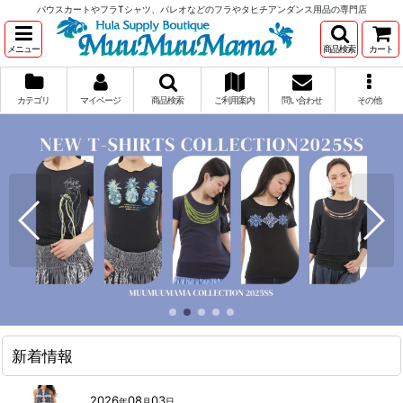
パウスカートやフラTシャツ、パレオなどのフラやタヒチアンダンス用品の専門店
メニュー
商品検索
カート
カテゴリ
マイページ
商品検索
ご利用案内
問い合わせ
その他
新着情報
2026
08
03
年
月
日