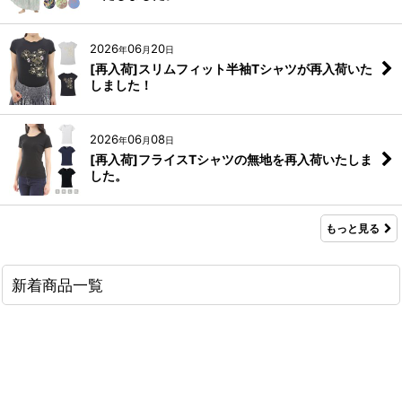
2026
06
20
年
月
日
[再入荷]スリムフィット半袖Tシャツが再入荷いた
しました！
2026
06
08
年
月
日
[再入荷]フライスTシャツの無地を再入荷いたしま
した。
もっと見る
新着商品一覧