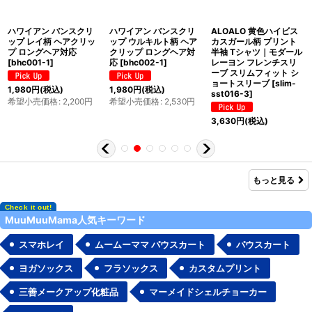
ハワイアン バンスクリ
ハワイアン バンスクリ
ALOALO 黄色ハイビス
ップ レイ柄 ヘアクリッ
ップ ウルキルト柄 ヘア
カスガール柄 プリント
プ ロングヘア対応
クリップ ロングヘア対
半袖 Tシャツ｜モダール
[
bhc001-1
]
応
[
bhc002-1
]
レーヨン フレンチスリ
ーブ スリムフィット シ
ョートスリーブ
[
slim-
1,980
円
(税込)
1,980
円
(税込)
sst016-3
]
希望小売価格
:
2,200
円
希望小売価格
:
2,530
円
3,630
円
(税込)
もっと見る
MuuMuuMama人気キーワード
スマホレイ
ムームーママ パウスカート
パウスカート
ヨガソックス
フラソックス
カスタムプリント
三善メークアップ化粧品
マーメイドシェルチョーカー