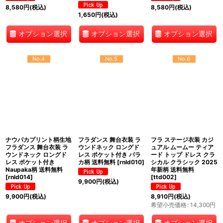
8,580
円
(税込)
8,580
円
(税込)
1,650
円
(税込)
オプション選択
オプション選択
オプション選択
No.4
No.5
No.6
ナウパカプリント柄生地
フラダンス 舞台衣装 ラ
フラ ステージ衣装 カジ
フラダンス 舞台衣装 ラ
ウンドネック ロングド
ュアル ムームー ティア
ウンドネック ロングド
レス ポケット付き パラ
ード トップ ドレス クラ
レス ポケット付き
カ柄 送料無料
[
rnld010
]
シカル クラシック 2025
Naupaka柄 送料無料
年新柄 送料無料
[
rnld014
]
[
ttd002
]
9,900
円
(税込)
9,900
円
(税込)
8,910
円
(税込)
希望小売価格
:
14,300
円
オプション選択
オプション選択
オプション選択