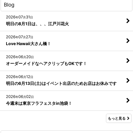
Blog
2026
07
31
年
月
日
明日の8月1日は、、、江戸川花火
2026
07
27
年
月
日
Love Hawaii大さん橋！
2026
06
20
年
月
日
オーダーメイドなヘアクリップもOKです！
2026
06
12
年
月
日
明日の6月13日(土)はイベント出店のためお店はお休みです
2026
06
02
年
月
日
今週末は東京フラフェスタin池袋！
もっと見る