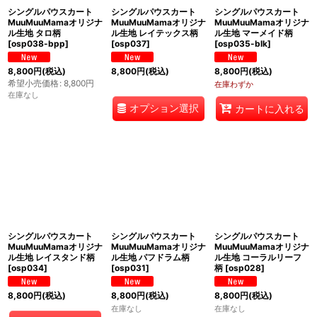
シングルパウスカート
シングルパウスカート
シングルパウスカート
MuuMuuMamaオリジナ
MuuMuuMamaオリジナ
MuuMuuMamaオリジナ
ル生地 タロ柄
ル生地 レイテックス柄
ル生地 マーメイド柄
[
osp038-bpp
]
[
osp037
]
[
osp035-blk
]
8,800
円
(税込)
8,800
円
(税込)
8,800
円
(税込)
希望小売価格
:
8,800
円
在庫わずか
在庫なし
オプション選択
カートに入れる
シングルパウスカート
シングルパウスカート
シングルパウスカート
MuuMuuMamaオリジナ
MuuMuuMamaオリジナ
MuuMuuMamaオリジナ
ル生地 レイスタンド柄
ル生地 パフドラム柄
ル生地 コーラルリーフ
[
osp034
]
[
osp031
]
柄
[
osp028
]
8,800
円
(税込)
8,800
円
(税込)
8,800
円
(税込)
在庫なし
在庫なし