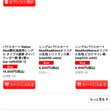
オプション選択
パウスカート Nakeu
シングルパウスカート
シングルパウスカート
Awai製生地使用シング
MuuMuuMamaオリジナ
MuuMuuMamaオリジナ
ル タイプ≪総柄 ポイパ
ル生地 レイトランス柄
ル生地 ピカケマイレ柄
ウンダー柄 青×紫≫
[
osp036-slate
]
[
osp033-mint
]
[
sp-nafb008-1
]
8,800
円
(税込)
8,800
円
(税込)
19,800
円
(税込)
在庫なし
在庫数 4点
在庫数 3点
カートに入れる
カートに入れる
もっと見る