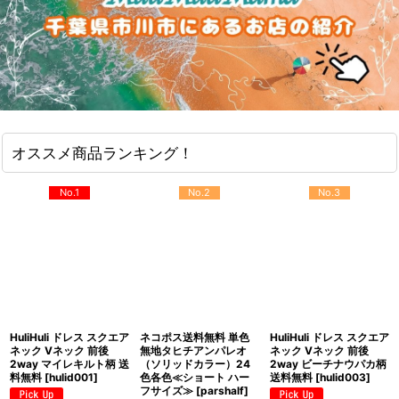
オススメ商品ランキング！
No.1
No.2
No.3
HuliHuli ドレス スクエア
ネコポス送料無料 単色
HuliHuli ドレス スクエア
ネック Vネック 前後
無地タヒチアンパレオ
ネック Vネック 前後
2way マイレキルト柄 送
（ソリッドカラー）24
2way ビーチナウパカ柄
料無料
[
hulid001
]
色各色≪ショート ハー
送料無料
[
hulid003
]
フサイズ≫
[
parshalf
]