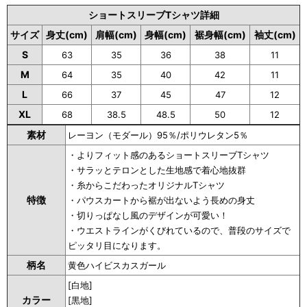
ショートスリーブTシャツ詳細
サイズ
身丈(cm)
肩幅(cm)
身幅(cm)
裾身幅(cm)
袖丈(cm)
S
63
35
36
38
11
M
64
35
40
42
11
L
66
37
45
47
12
XL
68
38.5
48.5
50
12
素材
レーヨン（モダール）95％/ポリウレタン5％
・よりフィット感のあるショートスリーブTシャツ
・サラッとテロンとした生地感で着心地抜群
・糸からこだわったオリジナルTシャツ
特徴
・パウスカートから裾が出ないよう長めの身丈
・切りっぱなし風のデザインが可愛い！
・ウエストラインがくびれているので、普段のサイズで
ピッタリ目になります。
柄名
黄色ハイビスカスガール
[白地]
カラー
[黒地]