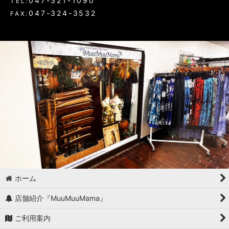
047-321-1090
TEL:
047-324-3532
FAX:
ホーム
店舗紹介『MuuMuuMama』
ご利用案内