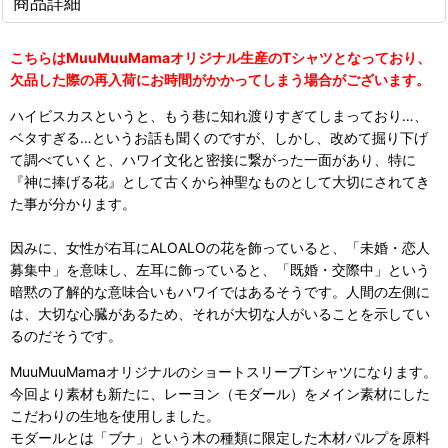
商品詳細
こちらはMuuMuuMamaオリジナル生産のTシャツとなっており、
欠品した際の再入荷にお時間がかかってしまう場合がございます。
ハイビスカスというと、もう巷に知れ渡りすぎてしまっており…、
ベタすぎる…というお話も聞くのですが、しかし、改めて掘り下げ
て調べていくと、ハワイ文化と密接に繋がった一面があり、特に
『神に捧げる花』として古くから神聖なものとして大切にされてき
た事が分かります。
因みに、女性が右耳にALOALOの花を飾っていると、「未婚・恋人
募集中」を意味し、左耳に飾っていると、「既婚・交際中」という
暗黙の了解的な意味合いもハワイではあるそうです。人間の左側に
は、大切な心臓があるため、それが大切な人がいることを示してい
るのだそうです。
MuuMuuMamaオリジナルのショートスリーブTシャツになります。
今回より素材も新たに、レーヨン（モダール）をメイン素材にした
こだわりの生地を使用しました。
モダールとは「ブナ」という木の種類に限定した木材パルプを原料