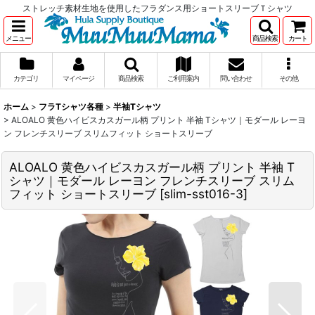
ストレッチ素材生地を使用したフラダンス用ショートスリーブＴシャツ
メニュー
商品検索
カート
カテゴリ
マイページ
商品検索
ご利用案内
問い合わせ
その他
ホーム
>
フラTシャツ各種
>
半袖Tシャツ
>
ALOALO 黄色ハイビスカスガール柄 プリント 半袖 Tシャツ｜モダール レーヨ
ン フレンチスリーブ スリムフィット ショートスリーブ
ALOALO 黄色ハイビスカスガール柄 プリント 半袖 T
シャツ｜モダール レーヨン フレンチスリーブ スリム
フィット ショートスリーブ
[
slim-sst016-3
]