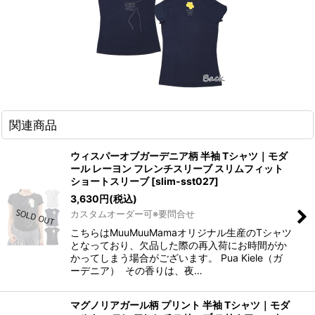
関連商品
ウィスパーオブガーデニア柄 半袖 Tシャツ｜モダ
ール レーヨン フレンチスリーブ スリムフィット
ショートスリーブ
[
slim-sst027
]
3,630
円
(税込)
カスタムオーダー可※要問合せ
こちらはMuuMuuMamaオリジナル生産のTシャツ
となっており、欠品した際の再入荷にお時間がか
かってしまう場合がございます。 Pua Kiele（ガ
ーデニア） その香りは、夜…
マグノリアガール柄 プリント 半袖 Tシャツ｜モダ