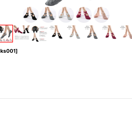
cks001
]