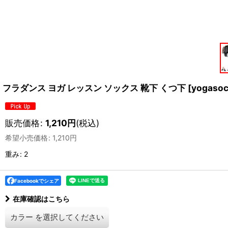
フラダンス ヨガ レッスン ソックス 靴下 くつ下
[
yogaso
販売価格
:
1,210
円
(税込)
希望小売価格
:
1,210
円
重み
:
2
Facebookでシェア
在庫確認はこちら
カラー
を選択してください