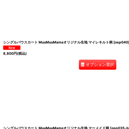
並び順
:
シングルパウスカート MuuMuuMamaオリジナル生地 マイレキルト柄
[
osp040
8,800
円
(税込)
オプション選択
シングルパウスカート MuuMuuMamaオリジナル生地 マーメイド柄
[
osp035-b