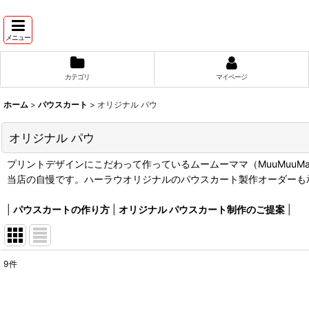
メニュー
カテゴリ
マイページ
ホーム
>
パウスカート
>
オリジナル パウ
オリジナル パウ
プリントデザインにこだわって作っているムームーママ（MuuMuu
当店の自慢です。ハーラウオリジナルのパウスカート製作オーダーも
|
パウスカートの作り方
|
オリジナル パウスカート制作のご提案
|
9
件
表示数
:
在庫あり