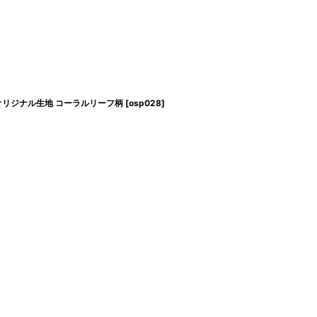
aオリジナル生地 コーラルリーフ柄
[
osp028
]