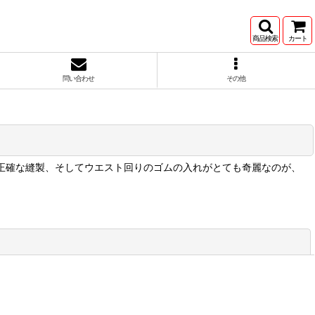
商品検索
カート
問い合わせ
その他
や正確な縫製、そしてウエスト回りのゴムの入れがとても奇麗なのが、
閉じる