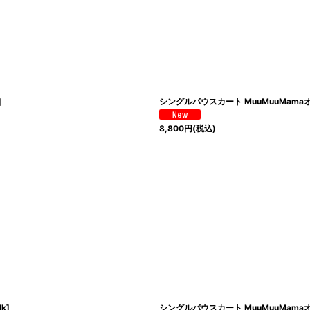
絞り込む
]
シングルパウスカート MuuMuuMam
8,800
円
(税込)
lk
]
シングルパウスカート MuuMuuMam