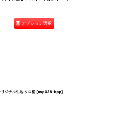
オプション選択
オリジナル生地 タロ柄
[
osp038-bpp
]