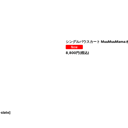
シングルパウスカート MuuMuuMam
8,800
円
(税込)
slate
]