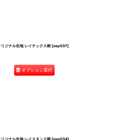
aオリジナル生地 レイテックス柄
[
osp037
]
オプション選択
aオリジナル生地 レイスタンド柄
[
osp034
]