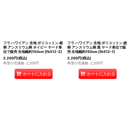
表示数
:
在庫あり
並び順
:
フラ ハワイアン 生地 ポリコットン 総
フラ ハワイアン 生地 ポリコットン 総
絞り込む
柄 アンスリウム柄 ネイビー ヤード単
柄 アンスリウム柄 黒 ヤード単位で販
位で販売 生地幅約150cm
[
fb512-2
]
売 生地幅約150cm
[
fb512-1
]
2,200
円
(税込)
2,200
円
(税込)
希望小売価格
:
2,200
円
希望小売価格
:
2,200
円
カートに入れる
カートに入れる