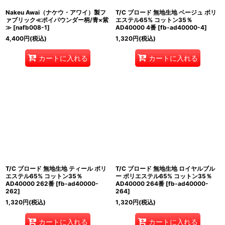
Nakeu Awai（ナケウ・アワイ）製フ
T/C ブロード 無地生地 ベージュ ポリ
ァブリック≪ポイパウンダー柄/青×紫
エステル65% コットン35％
≫
[
nafb008-1
]
AD40000 4番
[
fb-ad40000-4
]
4,400
円
(税込)
1,320
円
(税込)
カートに入れる
カートに入れる
T/C ブロード 無地生地 ティール ポリ
T/C ブロード 無地生地 ロイヤルブル
エステル65% コットン35％
ー ポリエステル65% コットン35％
AD40000 262番
[
fb-ad40000-
AD40000 264番
[
fb-ad40000-
262
]
264
]
1,320
円
(税込)
1,320
円
(税込)
カートに入れる
カートに入れる