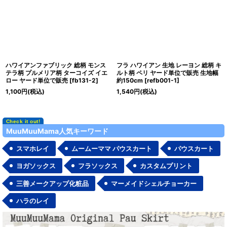
ハワイアンファブリック 総柄 モンス
フラ ハワイアン 生地 レーヨン 総柄 キ
テラ柄 プルメリア柄 ターコイズ イエ
ルト柄 ペリ ヤード単位で販売 生地幅
ロー ヤード単位で販売
[
fb131-2
]
約150cm
[
refb001-1
]
1,100
円
(税込)
1,540
円
(税込)
MuuMuuMama人気キーワード
スマホレイ
ムームーママ パウスカート
パウスカート
ヨガソックス
フラソックス
カスタムプリント
三善メークアップ化粧品
マーメイドシェルチョーカー
ハラのレイ