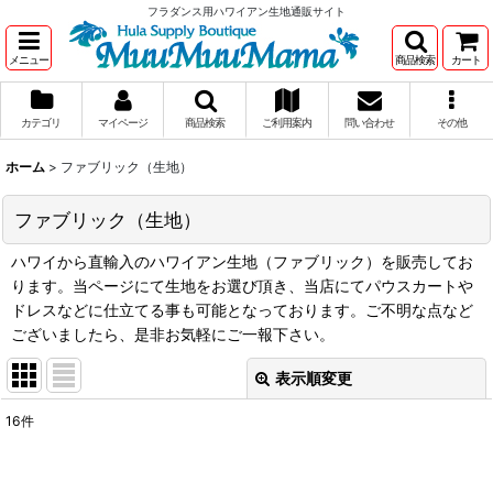
フラダンス用ハワイアン生地通販サイト
メニュー
商品検索
カート
カテゴリ
マイページ
商品検索
ご利用案内
問い合わせ
その他
ホーム
>
ファブリック（生地）
ファブリック（生地）
ハワイから直輸入のハワイアン生地（ファブリック）を販売してお
ります。当ページにて生地をお選び頂き、当店にてパウスカートや
ドレスなどに仕立てる事も可能となっております。ご不明な点など
ございましたら、是非お気軽にご一報下さい。
表示順変更
閉じる
16
件
サブカテゴリ
: