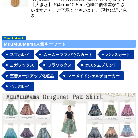
【大きさ】 約4cm×10.5cm 色味に個体差がござ
いますこと、ご了承くださいませ。 現物に近い色
を…
MuuMuuMama人気キーワード
スマホレイ
ムームーママ パウスカート
パウスカート
ヨガソックス
フラソックス
カスタムプリント
三善メークアップ化粧品
マーメイドシェルチョーカー
ハラのレイ