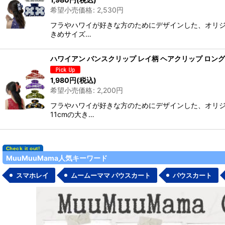
希望小売価格
:
2,530
円
並び順
:
フラやハワイが好きな方のためにデザインした、オリジ
きめサイズ…
ハワイアン バンスクリップ レイ柄 ヘアクリップ ロン
1,980
円
(税込)
希望小売価格
:
2,200
円
フラやハワイが好きな方のためにデザインした、オリジ
11cmの大き…
MuuMuuMama人気キーワード
スマホレイ
ムームーママ パウスカート
パウスカート