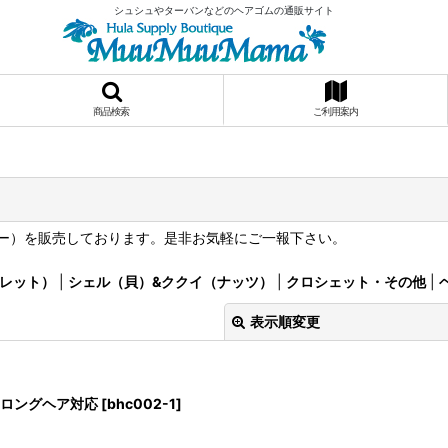
シュシュやターバンなどのヘアゴムの通販サイト
商品検索
ご利用案内
ー）を販売しております。是非お気軽にご一報下さい。
レット）
|
シェル（貝）&ククイ（ナッツ）
|
クロシェット・その他
|
表示順変更
 ロングヘア対応
[
bhc002-1
]