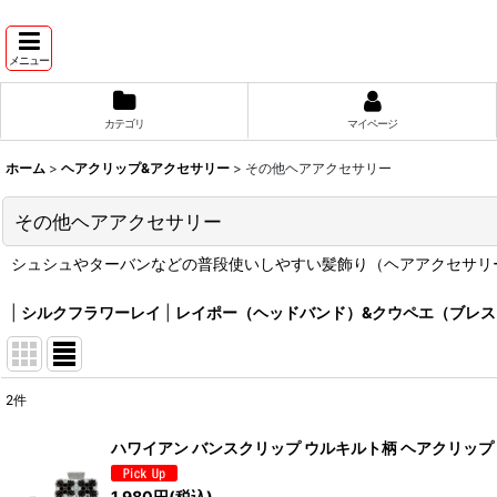
メニュー
カテゴリ
マイページ
ホーム
>
ヘアクリップ&アクセサリー
>
その他ヘアアクセサリー
その他ヘアアクセサリー
シュシュやターバンなどの普段使いしやすい髪飾り（ヘアアクセサリ
|
シルクフラワーレイ
|
レイポー（ヘッドバンド）&クウペエ（ブレス
2
件
表示数
:
ハワイアン バンスクリップ ウルキルト柄 ヘアクリップ
在庫あり
1,980
円
(税込)