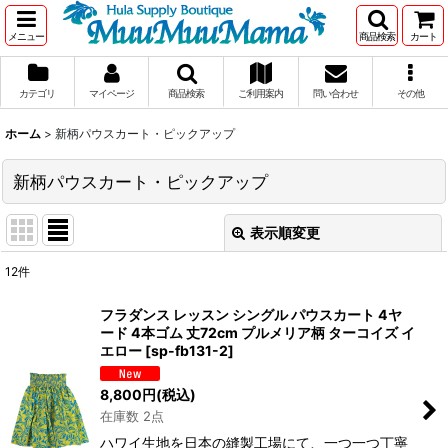
メニュー
商品検索
カート
カテゴリ
マイページ
商品検索
ご利用案内
問い合わせ
その他
ホーム
>
新柄パウスカート・ピックアップ
新柄パウスカート・ピックアップ
表示順変更
閉じる
12
件
表示数
:
フラダンス レッスン シングル パウスカート 4ヤ
ード 4本ゴム 丈72cm プルメリア柄 ターコイズ イ
在庫あり
エロー
[
sp-fb131-2
]
並び順
:
8,800
円
(税込)
在庫数 2点
絞り込む
ハワイ生地を日本の縫製工場にて、一つ一つ丁寧