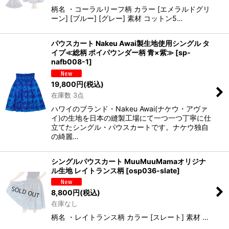
柄名 ・コーラルリーフ柄 カラー [エメラルドグリ
ーン] [ブルー] [グレー] 素材 コットン5…
パウスカート Nakeu Awai製生地使用シングル タ
イプ≪総柄 ポイパウンダー柄 青×紫≫
[
sp-
nafb008-1
]
19,800
円
(税込)
在庫数 3点
ハワイのブランド・Nakeu Awai(ナケウ・アヴァ
イ)の生地を日本の縫製工場にて一つ一つ丁寧に仕
立てたシングル・パウスカートです。ナケウ独自
の綺麗…
シングルパウスカート MuuMuuMamaオリジナ
ル生地 レイトランス柄
[
osp036-slate
]
8,800
円
(税込)
在庫なし
柄名 ・レイトランス柄 カラー [スレート] 素材 …