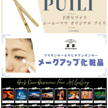
アクセサリー&雑貨
ハワイアン ジュエリー
帽子
サンダル&シューズ類
ケイキ（子供）用品各種
CD／DVD／書籍類各種
ハワイアン絵画
ハワイアン雑貨各種
ハワイアンフード
フラ用品カタログ
フラ出演募集 & イベントチケット