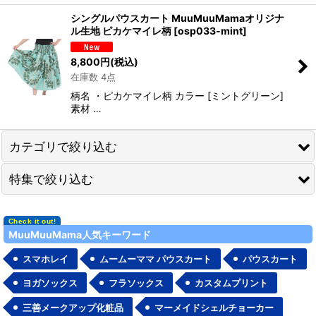
シングルパウスカート MuuMuuMamaオリジナ
ル生地 ピカケマイレ柄
[
osp033-mint
]
8,800
円
(税込)
在庫数 4点
柄名 ・ピカケマイレ柄 カラー [ミントグリーン]
素材 …
カテゴリで絞り込む
特集で絞り込む
2026年新春福袋
ドレス・ワンピース 各種
無地ボディ
MuuMuuMama人気キーワード
トップス＆パーカー
セール品&見切り品
スマホレイ
ムームーママ パウスカート
パウスカート
ボトムス
ネコポス対応商品一覧
ヨガソックス
フラソックス
カスタムプリント
オンデマンド プリント
三善メークアップ化粧品
マーメイドシェルチョーカー
舞台衣装／ステージ衣装