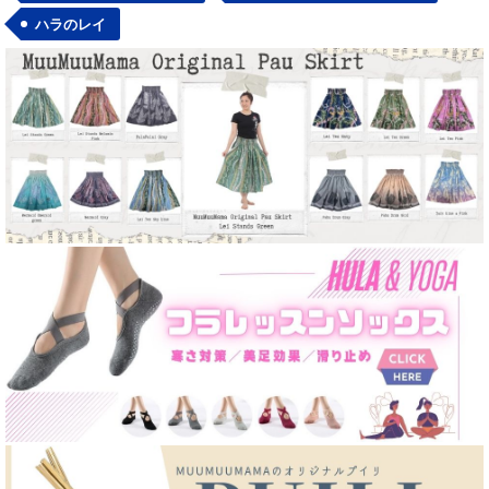
ハラのレイ
フラTシャツ各種
カジュアルウェア
パウスカート
カジュアルステージ衣装
タヒチアンパレオ類
ハワイアンウェディング参列用
ハワイアン レイ 各種
ハワイアンブランド
ヘアクリップ&アクセサリー
ゆったり派商品
ファブリック（生地）
フラ楽器
ステージコスチューム
舞台用化粧品
バッグ各種