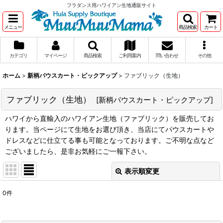
フラダンス用ハワイアン生地通販サイト
メニュー
商品検索
カート
カテゴリ
マイページ
商品検索
ご利用案内
問い合わせ
その他
ホーム
>
新柄パウスカート・ピックアップ
>
ファブリック（生地）
ファブリック（生地）
[
新柄パウスカート・ピックアップ
]
ハワイから直輸入のハワイアン生地（ファブリック）を販売してお
ります。当ページにて生地をお選び頂き、当店にてパウスカートや
ドレスなどに仕立てる事も可能となっております。ご不明な点など
ございましたら、是非お気軽にご一報下さい。
表示順変更
閉じる
0
件
サブカテゴリ
: