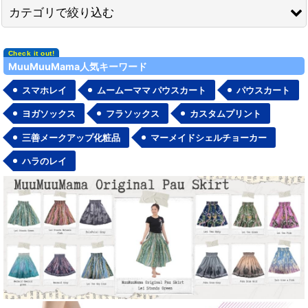
表示数
:
カテゴリで絞り込む
在庫あり
ファブリック（生地） (全商品)
MuuMuuMama人気キーワード
並び順
:
ハワイプリント生地
スマホレイ
ムームーママ パウスカート
パウスカート
絞り込む
無地生地・その他
ヨガソックス
フラソックス
カスタムプリント
三善メークアップ化粧品
マーメイドシェルチョーカー
ハラのレイ