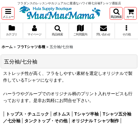
フラダンスのレッスンやカジュアルに最適なハワイ柄七分袖Tシャツ通販店
メニュー
商品検索
カート
カテゴリ
マイページ
商品検索
ご利用案内
問い合わせ
その他
ホーム
>
フラTシャツ各種
>
五分袖/七分袖
五分袖/七分袖
ストレッチ性が高く、フラをしやすい素材を選定しオリジナルで製
作しているTシャツになります。
ハーラウやグループでのオリジナル柄のプリント入れサービスも行
っております。是非お気軽にお問合せ下さい。
|
トップス・チュニック
|
ボトムス
|
Tシャツ半袖
|
Tシャツ五分袖
／七分袖
|
タンクトップ・その他
|
オリジナルＴシャツ制作
|