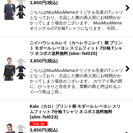
3,850
円
(税込)
こちらはMuuMuuMamaオリジナル生産のTシャツ
となっており、欠品した際の再入荷にお時間がか
かってしまう場合がございます。 MuuMuuMama
オリジナルの7分袖Tシャツになります。 今回…
ニイハウシェルレイ（カヘレラニレイ）柄 プリン
ト モダール レーヨン スリムフィット 7分袖 Tシャ
ツ ネコポス送料無料
[
slim-7st025
]
3,850
円
(税込)
こちらはMuuMuuMamaオリジナル生産のTシャツ
となっており、欠品した際の再入荷にお時間がか
かってしまう場合がございます。 カウアイ島の西
に、ひっそりと存在する、禁断の島と呼ばれるニ
イハウ島はご存…
Kalo（カロ）プリント柄 モダール レーヨン スリ
ムフィット 7分袖 Tシャツ ネコポス送料無料
[
slim-7st023
]
3,850
円
(税込)