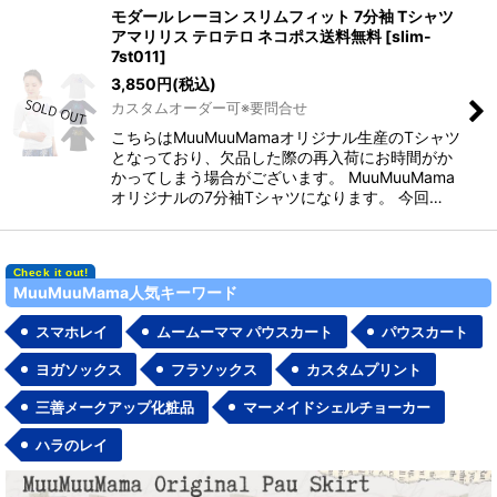
モダール レーヨン スリムフィット 7分袖 Tシャツ
アマリリス テロテロ ネコポス送料無料
[
slim-
7st011
]
3,850
円
(税込)
カスタムオーダー可※要問合せ
こちらはMuuMuuMamaオリジナル生産のTシャツ
となっており、欠品した際の再入荷にお時間がか
かってしまう場合がございます。 MuuMuuMama
オリジナルの7分袖Tシャツになります。 今回…
MuuMuuMama人気キーワード
スマホレイ
ムームーママ パウスカート
パウスカート
ヨガソックス
フラソックス
カスタムプリント
三善メークアップ化粧品
マーメイドシェルチョーカー
ハラのレイ