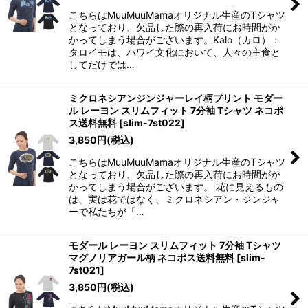
こちらはMuuMuuMamaオリジナル生産のTシャツ
となっており、欠品した際の再入荷にお時間がか
かってしまう場合がございます。Kalo（カロ）：
タロイモは、ハワイ文化において、人々の主食と
してだけでは…
ミクロネシアンジンジャーレイ柄プリント モダー
ル レーヨン スリムフィット 7分袖 Tシャツ ネコポ
ス送料無料
[
slim-7st022
]
3,850
円
(税込)
こちらはMuuMuuMamaオリジナル生産のTシャツ
となっており、欠品した際の再入荷にお時間がか
かってしまう場合がございます。 花に見えるもの
は、実は花ではなく、ミクロネシアン・ジンジャ
ーで私たちが「…
モダール レーヨン スリムフィット 7分袖 Tシャツ
マグノリアガール柄 ネコポス送料無料
[
slim-
7st021
]
3,850
円
(税込)