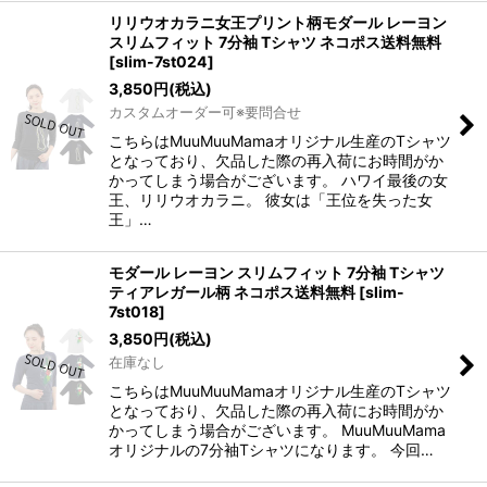
リリウオカラニ女王プリント柄モダール レーヨン
スリムフィット 7分袖 Tシャツ ネコポス送料無料
[
slim-7st024
]
3,850
円
(税込)
カスタムオーダー可※要問合せ
こちらはMuuMuuMamaオリジナル生産のTシャツ
となっており、欠品した際の再入荷にお時間がか
かってしまう場合がございます。 ハワイ最後の女
王、リリウオカラニ。 彼女は「王位を失った女
王」…
モダール レーヨン スリムフィット 7分袖 Tシャツ
ティアレガール柄 ネコポス送料無料
[
slim-
7st018
]
3,850
円
(税込)
在庫なし
こちらはMuuMuuMamaオリジナル生産のTシャツ
となっており、欠品した際の再入荷にお時間がか
かってしまう場合がございます。 MuuMuuMama
オリジナルの7分袖Tシャツになります。 今回…