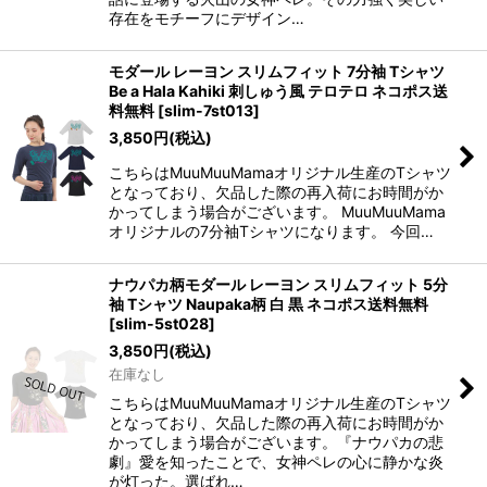
存在をモチーフにデザイン…
モダール レーヨン スリムフィット 7分袖 Tシャツ
Be a Hala Kahiki 刺しゅう風 テロテロ ネコポス送
料無料
[
slim-7st013
]
3,850
円
(税込)
こちらはMuuMuuMamaオリジナル生産のTシャツ
となっており、欠品した際の再入荷にお時間がか
かってしまう場合がございます。 MuuMuuMama
オリジナルの7分袖Tシャツになります。 今回…
ナウパカ柄モダール レーヨン スリムフィット 5分
袖 Tシャツ Naupaka柄 白 黒 ネコポス送料無料
[
slim-5st028
]
3,850
円
(税込)
在庫なし
こちらはMuuMuuMamaオリジナル生産のTシャツ
となっており、欠品した際の再入荷にお時間がか
かってしまう場合がございます。『ナウパカの悲
劇』愛を知ったことで、女神ペレの心に静かな炎
が灯った。選ばれ…