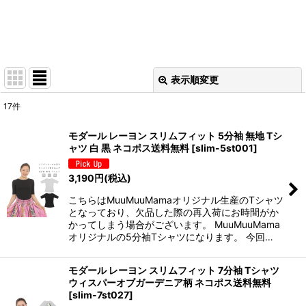
表示順変更
閉じる
17
件
表示数
:
モダール レーヨン スリムフィット 5分袖 無地 Tシ
ャツ 白 黒 ネコポス送料無料
[
slim-5st001
]
在庫あり
3,190
円
(税込)
並び順
:
こちらはMuuMuuMamaオリジナル生産のTシャツ
となっており、欠品した際の再入荷にお時間がか
絞り込む
かってしまう場合がございます。 MuuMuuMama
オリジナルの5分袖Tシャツになります。 今回…
モダール レーヨン スリムフィット 7分袖 Tシャツ
ウィスパーオブガーデニア柄 ネコポス送料無料
[
slim-7st027
]