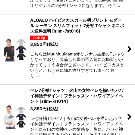
オリジナルの7分袖Tシャツになります。 今回…
ALOALO ハイビスカスガール柄プリント モダー
ル レーヨン スリムフィット 7分袖 Tシャツ ネコポ
ス送料無料
[
slim-7st016
]
3,850
円
(税込)
こちらはMuuMuuMamaオリジナル生産のTシャツ
となっており、欠品した際の再入荷にお時間がか
かってしまう場合がございます。 ハイビスカスと
いうと、もう巷に知れ渡りすぎてしまってお
り……
ペレ7分袖Tシャツ｜火山の女神ペレを描いたハワ
イ神話デザイン｜フラレッスン・ハワイアンイベ
ント
[
slim-7st014
]
3,850
円
(税込)
レ七分袖Tシャツ｜火山の女神ペレを描いたハワ
イ神話デザイン｜フラレッスン・ハワイアンイベ
ントに火山の女神ペレの情熱を、胸に。ハワイ神
話に登場する火山の女神ペレ。その力強く美しい