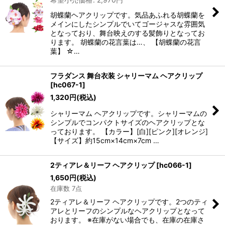
胡蝶蘭ヘアクリップです。気品あふれる胡蝶蘭を
メインにしたシンプルでいてゴージャスな雰囲気
となっており、舞台映えのする髪飾りとなってお
ります。 胡蝶蘭の花言葉は…、 【胡蝶蘭の花言
葉】 ☆…
フラダンス 舞台衣装 シャリーマム ヘアクリップ
[
hc067-1
]
1,320
円
(税込)
シャリーマム ヘアクリップです。シャリーマムの
シンプルでコンパクトサイズのヘアクリップとな
っております。 【カラー】[白][ピンク][オレンジ]
【サイズ】約15cm×14cm×7cm …
2ティアレ＆リーフ ヘアクリップ
[
hc066-1
]
1,650
円
(税込)
在庫数 7点
2ティアレ＆リーフ ヘアクリップです。2つのティ
アレとリーフのシンプルなヘアクリップとなって
おります。 ※在庫がない場合でも、在庫の在庫さ