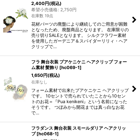
2,400
円
(税込)
希望小売価格
:
2,750
円
在庫数 19点
花材パーツの廃盤により継続してのご用意が困難
となったため、廃盤商品となります。 在庫限りの
売り切りSALEとなります。 シルクフラワー素材
を使用したガーデニア＆スパイダーリリィ・ヘア
クリップで…
フラ 舞台衣装 プアケニケニ ヘアクリップ フォー
ム素材 髪飾り
[
hc069-1
]
1,650
円
(税込)
在庫なし
フォーム素材で出来たプアケニケニ ヘアクリップ
です。 10セントで売られていたことから10セン
トのお花＝『Pua kenikeni』という名前になった
そうです。 つぼみから開花までは真っ白なお花
で…
フラダンス 舞台衣装 スモールダリア ヘアクリッ
プ
[
hc068-1
]