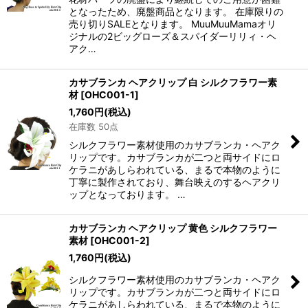
となったため、廃盤商品となります。 在庫限りの
売り切りSALEとなります。 MuuMuuMamaオリ
ジナルの2ビッグローズ＆スパイダーリリィ・ヘ
アク…
カサブランカ ヘアクリップ 白 シルクフラワー素
材
[
OHC001-1
]
1,760
円
(税込)
在庫数 50点
シルクフラワー素材使用のカサブランカ・ヘアク
リップです。カサブランカが二つと両サイドにロ
ケラニがあしらわれている、まるで本物のように
丁寧に製作されており、舞台映えのするヘアクリ
ップとなっております。 …
カサブランカ ヘアクリップ 黄色 シルクフラワー
素材
[
OHC001-2
]
1,760
円
(税込)
シルクフラワー素材使用のカサブランカ・ヘアク
リップです。カサブランカが二つと両サイドにロ
ケラニがあしらわれている、まるで本物のように