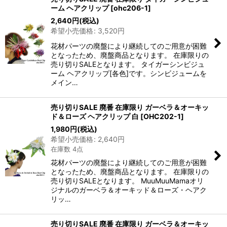
ーム ヘアクリップ
[
ohc206-1
]
2,640
円
(税込)
希望小売価格
:
3,520
円
花材パーツの廃盤により継続してのご用意が困難
となったため、廃盤商品となります。 在庫限りの
売り切りSALEとなります。 タイガーシンビジュ
ーム ヘアクリップ[各色]です。シンビジュームを
メイン…
売り切りSALE 廃番 在庫限り ガーベラ＆オーキッ
ド＆ローズ ヘアクリップ 白
[
OHC202-1
]
1,980
円
(税込)
希望小売価格
:
2,640
円
在庫数 4点
花材パーツの廃盤により継続してのご用意が困難
となったため、廃盤商品となります。 在庫限りの
売り切りSALEとなります。 MuuMuuMamaオリ
ジナルのガーベラ＆オーキッド＆ローズ・ヘアク
リッ…
売り切りSALE 廃番 在庫限り ガーベラ＆オーキッ