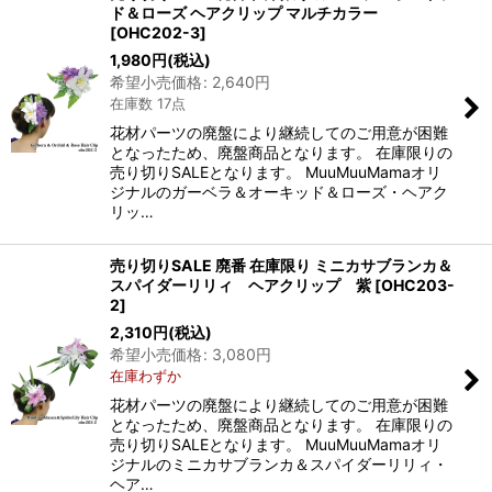
ド＆ローズ ヘアクリップ マルチカラー
[
OHC202-3
]
1,980
円
(税込)
希望小売価格
:
2,640
円
在庫数 17点
花材パーツの廃盤により継続してのご用意が困難
となったため、廃盤商品となります。 在庫限りの
売り切りSALEとなります。 MuuMuuMamaオリ
ジナルのガーベラ＆オーキッド＆ローズ・ヘアク
リッ…
売り切りSALE 廃番 在庫限り ミニカサブランカ＆
スパイダーリリィ ヘアクリップ 紫
[
OHC203-
2
]
2,310
円
(税込)
希望小売価格
:
3,080
円
在庫わずか
花材パーツの廃盤により継続してのご用意が困難
となったため、廃盤商品となります。 在庫限りの
売り切りSALEとなります。 MuuMuuMamaオリ
ジナルのミニカサブランカ＆スパイダーリリィ・
ヘア…