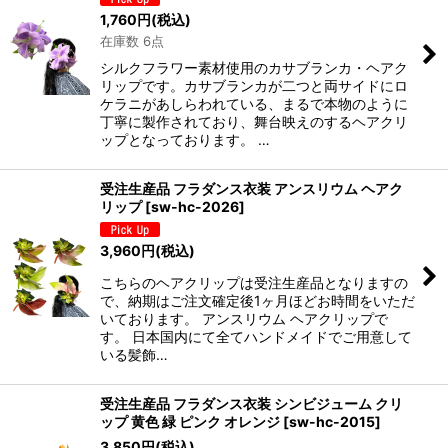
1,760
円
(税込)
在庫数 6点
シルクフラワー素材使用のカサブランカ・ヘアク
リップです。カサブランカが二つと両サイドにロ
ケラニがあしらわれている、まるで本物のように
丁寧に製作されており、舞台映えのするヘアクリ
ップとなっております。 …
受注生産品 フラダンス衣装 アンスリウム ヘアク
リップ
[
sw-hc-2026
]
3,960
円
(税込)
こちらのヘアクリップは受注生産品となりますの
で、納期はご注文確定後1ヶ月ほどお時間をいただ
いております。 アンスリウム ヘアクリップで
す。 日本国内にて全てハンドメイドでご用意して
いる髪飾…
受注生産品 フラダンス衣装 シンビジューム クリ
ップ 黄色 緑 ピンク オレンジ
[
sw-hc-2015
]
3,850
円
(税込)