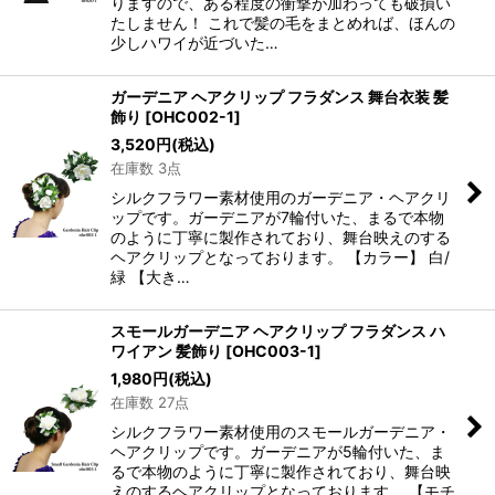
りますので、ある程度の衝撃が加わっても破損い
たしません！ これで髪の毛をまとめれば、ほんの
少しハワイが近づいた…
ガーデニア ヘアクリップ フラダンス 舞台衣装 髪
飾り
[
OHC002-1
]
3,520
円
(税込)
在庫数 3点
シルクフラワー素材使用のガーデニア・ヘアクリ
ップです。ガーデニアが7輪付いた、まるで本物
のように丁寧に製作されており、舞台映えのする
ヘアクリップとなっております。 【カラー】 白/
緑 【大き…
スモールガーデニア ヘアクリップ フラダンス ハ
ワイアン 髪飾り
[
OHC003-1
]
1,980
円
(税込)
在庫数 27点
シルクフラワー素材使用のスモールガーデニア・
ヘアクリップです。ガーデニアが5輪付いた、ま
るで本物のように丁寧に製作されており、舞台映
えのするヘアクリップとなっております。 【モチ