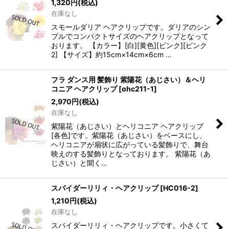
1,320
円
(税込)
在庫なし
スモールダリア ヘアクリップです。ダリアのシン
プルでコンパクトサイズのヘアクリップとなって
おります。 【カラー】[白][黄色][ピンク][ピンク
2] 【サイズ】約15cm×14cm×6cm …
フラ ダンス用 髪飾り 紫陽花（あじさい）＆ヘリ
コニア ヘアクリップ
[
ohc211-1
]
2,970
円
(税込)
在庫なし
紫陽花（あじさい）とヘリコニア ヘアクリップ
[各色]です。紫陽花（あじさい）をベースにし、
ヘリコニアが扇状に広がっている髪飾りで、舞台
映えのする髪飾りとなっております。 紫陽花（あ
じさい）と聞く…
スパイダーリリィ・ヘアクリップ
[
HC016-2
]
1,210
円
(税込)
在庫なし
スパイダーリリィ・ヘアクリップです。小さくて