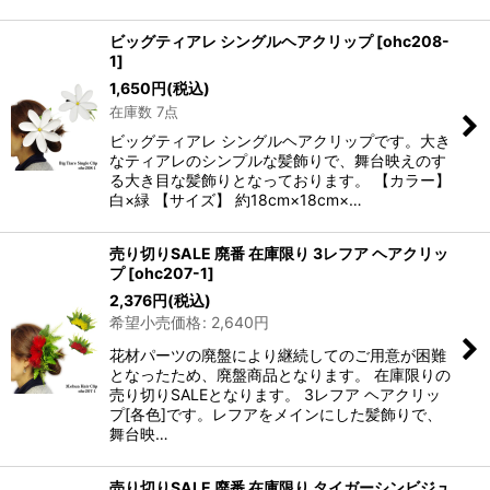
ビッグティアレ シングルヘアクリップ
[
ohc208-
1
]
1,650
円
(税込)
在庫数 7点
ビッグティアレ シングルヘアクリップです。大き
なティアレのシンプルな髪飾りで、舞台映えのす
る大き目な髪飾りとなっております。 【カラー】
白×緑 【サイズ】 約18cm×18cm×…
売り切りSALE 廃番 在庫限り 3レフア ヘアクリッ
プ
[
ohc207-1
]
2,376
円
(税込)
希望小売価格
:
2,640
円
花材パーツの廃盤により継続してのご用意が困難
となったため、廃盤商品となります。 在庫限りの
売り切りSALEとなります。 3レフア ヘアクリッ
プ[各色]です。レフアをメインにした髪飾りで、
舞台映…
売り切りSALE 廃番 在庫限り タイガーシンビジュ