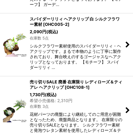
ーフ】 ガーデ…
スパイダーリリィ ヘアクリップ 白 シルクフラワ
ー素材
[
OHC005-2
]
2,090
円
(税込)
在庫数 5点
シルクフラワー素材使用のスパイダーリリィ・ヘ
アクリップです。まるで本物のように丁寧に製作
されており、舞台映えのするゴージャスなヘアク
リップとなっております。 【モチーフ】 スパイ
ダーリリィ …
売り切りSALE 廃番 在庫限り レディローズ＆ティ
アレ ヘアクリップ
[
OHC108-1
]
1,730
円
(税込)
希望小売価格
:
2,310
円
在庫数 3点
花材パーツの廃盤により継続してのご用意が困難
となったため、廃盤商品となります。 在庫限りの
売り切りSALEとなります。 シルクフラワー素材
と発泡ウレタン素材を使用したレディローズ＆テ