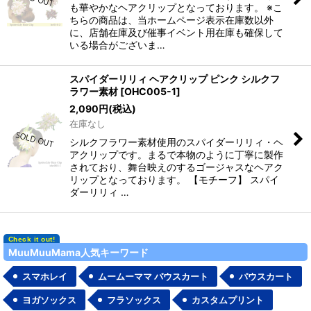
も華やかなヘアクリップとなっております。 ※こ
ちらの商品は、当ホームページ表示在庫数以外
に、店舗在庫及び催事イベント用在庫も確保して
いる場合がございま…
スパイダーリリィ ヘアクリップ ピンク シルクフ
ラワー素材
[
OHC005-1
]
2,090
円
(税込)
在庫なし
シルクフラワー素材使用のスパイダーリリィ・ヘ
アクリップです。まるで本物のように丁寧に製作
されており、舞台映えのするゴージャスなヘアク
リップとなっております。 【モチーフ】 スパイ
ダーリリィ …
MuuMuuMama人気キーワード
スマホレイ
ムームーママ パウスカート
パウスカート
ヨガソックス
フラソックス
カスタムプリント