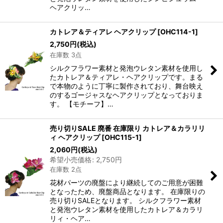
ヘアクリッ…
カトレア＆ティアレ ヘアクリップ
[
OHC114-1
]
2,750
円
(税込)
在庫数 3点
シルクフラワー素材と発泡ウレタン素材を使用し
たカトレア＆ティアレ・ヘアクリップです。まる
で本物のように丁寧に製作されており、舞台映え
のするゴージャスなヘアクリップとなっておりま
す。 【モチーフ】…
売り切りSALE 廃番 在庫限り カトレア＆カラリリ
ィ ヘアクリップ
[
OHC115-1
]
2,060
円
(税込)
希望小売価格
:
2,750
円
在庫数 2点
花材パーツの廃盤により継続してのご用意が困難
となったため、廃盤商品となります。 在庫限りの
売り切りSALEとなります。 シルクフラワー素材
と発泡ウレタン素材を使用したカトレア＆カラリ
リィ・ヘア…