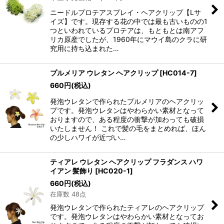
ニードルプロテアスプレイ・ヘアクリップ【Lサ
イズ】です。現存する花の中では最も古いものの1
つといわれているプロテアは、もともとは南アフ
リカ原産でしたが、1960年にマウイ島のクラに研
究用に持ち込まれた…
プルメリア ウレタン ヘアクリップ
[
HC014-7
]
660
円
(税込)
発泡ウレタンで作られたプルメリアのヘアクリッ
プです。発泡ウレタンはやわらかい素材となって
おりますので、ある程度の衝撃が加わっても破損
いたしません！ これで髪の毛をまとめれば、ほん
の少しハワイが近づい…
ティアレ ウレタン ヘアクリップ フラダンス ハワ
イアン 髪飾り
[
HC020-1
]
660
円
(税込)
在庫数 48点
発泡ウレタンで作られたティアレのヘアクリップ
です。発泡ウレタンはやわらかい素材となってお