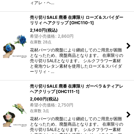
ィアレ・ヘ…
売り切りSALE 廃番 在庫限り ローズ＆スパイダー
リリィ ヘアクリップ
[
OHC110-1
]
2,140
円
(税込)
希望小売価格
:
2,860
円
在庫数 28点
花材パーツの廃盤により継続してのご用意が困難
となったため、廃盤商品となります。 在庫限りの
売り切りSALEとなります。 シルクフラワー素材
と発泡ウレタン素材を使用したローズ＆スパイダ
ーリリィ・…
売り切りSALE 廃番 在庫限り ガーベラ＆ティアレ
ヘアクリップ
[
OHC111-1
]
2,060
円
(税込)
希望小売価格
:
2,750
円
在庫数 3点
花材パーツの廃盤により継続してのご用意が困難
となったため、廃盤商品となります。 在庫限りの
売り切りSALEとなります。 シルクフラワー素材