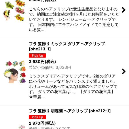
こちらのヘアクリップは受注生産品となりますの
で、納期はご注文確定後1ヶ月ほどお時間をいただ
いております。 シンビジューム ヘアクリップで
す。 日本国内にて全てハンドメイドでご用意して
いる髪…
フラ 髪飾り ミックス ダリア ヘアクリップ
[
ohc213-1
]
3,630
円
(税込)
希望小売価格
:
3,630
円
ミックスダリアヘアクリップです。2輪のダリア
に小花やリーフなどをバランスよく添えました。
ボリュームがあって元気な印象のヘアクリップで
す。 ダリアの花言葉は…、 【ダリアの花言葉】
☆華麗…
フラ 髪飾り 胡蝶蘭 ヘアクリップ
[
ohc212-1
]
2,970
円
(税込)
希望小売価格
:
2,970
円