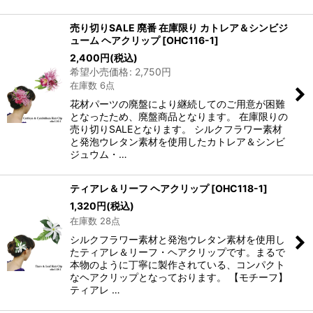
売り切りSALE 廃番 在庫限り カトレア＆シンビジ
ューム ヘアクリップ
[
OHC116-1
]
2,400
円
(税込)
希望小売価格
:
2,750
円
在庫数 6点
花材パーツの廃盤により継続してのご用意が困難
となったため、廃盤商品となります。 在庫限りの
売り切りSALEとなります。 シルクフラワー素材
と発泡ウレタン素材を使用したカトレア＆シンビ
ジュウム・…
ティアレ＆リーフ ヘアクリップ
[
OHC118-1
]
1,320
円
(税込)
在庫数 28点
シルクフラワー素材と発泡ウレタン素材を使用し
たティアレ＆リーフ・ヘアクリップです。まるで
本物のように丁寧に製作されている、コンパクト
なヘアクリップとなっております。 【モチーフ】
ティアレ …