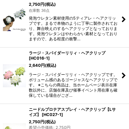
2,750
円
(税込)
在庫数 36点
発泡ウレタン素材使用の5ティアレ・ヘアクリッ
プです。まるで本物のように丁寧に製作されてお
り、舞台映えのするヘアクリップとなっておりま
す。発泡ウレタンはやわらかい素材となっており
ますので、ある程度の衝撃…
ラージ・スパイダーリリィ・ヘアクリップ
[
HC016-1
]
2,640
円
(税込)
ラージ・スパイダーリリィ・ヘアクリップです。
ボリューム感のあるゴージャスなヘアクリップで
す。 ※こちらの商品は、当ホームページ表示在庫
数以外に、店舗在庫及び催事イベント用在庫も確
保している場合がござ…
ニードルプロテアスプレイ・ヘアクリップ【Lサ
イズ】
[
HC027-1
]
2,750
円
(税込)
希望小売価格
:
2,750
円