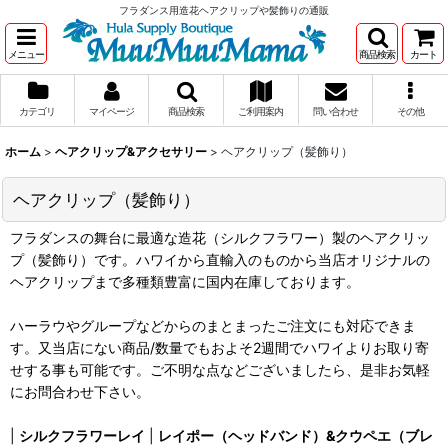
フラダンス用造花ヘアクリップや髪飾りの通販
メニュー
商品検索
カート
カテゴリ
マイページ
商品検索
ご利用案内
問い合わせ
その他
ホーム
>
ヘアクリップ&アクセサリー
>
ヘアクリップ（髪飾り）
ヘアクリップ（髪飾り）
フラダンスの舞台に最適な造花（シルクフラワー）製のヘアクリッ
プ（髪飾り）です。ハワイから直輸入のものから当店オリジナルの
ヘアクリップまで多種類豊富に国内在庫しております。
ハーラウやグループなどからのまとまったご注文にも対応できま
す。又当店にない商品/数量でもおよそ2週間でハワイよりお取り寄
せする事も可能です。ご不明な点などございましたら、是非お気軽
にお問合わせ下さい。
|
シルクフラワーレイ
|
レイポー（ヘッドバンド）&クウペエ（ブレ