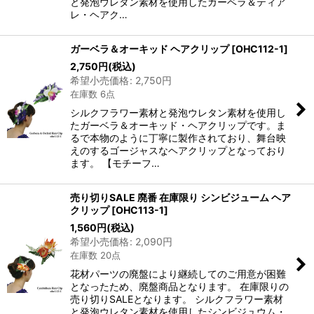
と発泡ウレタン素材を使用したガーベラ＆ティア
レ・ヘアク…
ガーベラ＆オーキッド ヘアクリップ
[
OHC112-1
]
2,750
円
(税込)
希望小売価格
:
2,750
円
在庫数 6点
シルクフラワー素材と発泡ウレタン素材を使用し
たガーベラ＆オーキッド・ヘアクリップです。ま
るで本物のように丁寧に製作されており、舞台映
えのするゴージャスなヘアクリップとなっており
ます。 【モチーフ…
売り切りSALE 廃番 在庫限り シンビジューム ヘア
クリップ
[
OHC113-1
]
1,560
円
(税込)
希望小売価格
:
2,090
円
在庫数 20点
花材パーツの廃盤により継続してのご用意が困難
となったため、廃盤商品となります。 在庫限りの
売り切りSALEとなります。 シルクフラワー素材
と発泡ウレタン素材を使用したシンビジュウム・