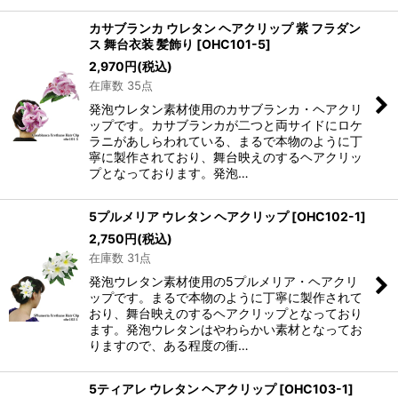
カサブランカ ウレタン ヘアクリップ 紫 フラダン
ス 舞台衣装 髪飾り
[
OHC101-5
]
2,970
円
(税込)
在庫数 35点
発泡ウレタン素材使用のカサブランカ・ヘアクリ
ップです。カサブランカが二つと両サイドにロケ
ラニがあしらわれている、まるで本物のように丁
寧に製作されており、舞台映えのするヘアクリッ
プとなっております。発泡…
5プルメリア ウレタン ヘアクリップ
[
OHC102-1
]
2,750
円
(税込)
在庫数 31点
発泡ウレタン素材使用の5プルメリア・ヘアクリ
ップです。まるで本物のように丁寧に製作されて
おり、舞台映えのするヘアクリップとなっており
ます。発泡ウレタンはやわらかい素材となってお
りますので、ある程度の衝…
5ティアレ ウレタン ヘアクリップ
[
OHC103-1
]