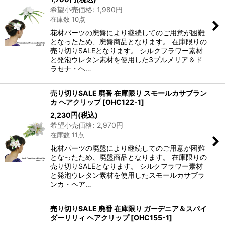
希望小売価格
:
1,980
円
在庫数 10点
花材パーツの廃盤により継続してのご用意が困難
となったため、廃盤商品となります。 在庫限りの
売り切りSALEとなります。 シルクフラワー素材
と発泡ウレタン素材を使用した3プルメリア＆ド
ラセナ・ヘ…
売り切りSALE 廃番 在庫限り スモールカサブラン
カ ヘアクリップ
[
OHC122-1
]
2,230
円
(税込)
希望小売価格
:
2,970
円
在庫数 11点
花材パーツの廃盤により継続してのご用意が困難
となったため、廃盤商品となります。 在庫限りの
売り切りSALEとなります。 シルクフラワー素材
と発泡ウレタン素材を使用したスモールカサブラ
ンカ・ヘア…
売り切りSALE 廃番 在庫限り ガーデニア＆スパイ
ダーリリィ ヘアクリップ
[
OHC155-1
]