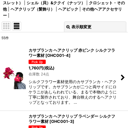
スレット）
|
シェル（貝）&ククイ（ナッツ）
|
クロシェット・その
他
|
ヘアクリップ（髪飾り）
|
ヘアピック
|
その他ヘアアクセサリ
ー
|
表示順変更
閉じる
55
件
表示数
:
カサブランカ ヘアクリップ 赤ピンク シルクフラ
ワー素材
[
OHC001-4
]
在庫あり
1,760
円
(税込)
並び順
:
在庫数 24点
シルクフラワー素材使用のカサブランカ・ヘアク
絞り込む
リップです。カサブランカが二つと両サイドにロ
ケラニがあしらわれている、まるで本物のように
丁寧に製作されており、舞台映えのするヘアクリ
ップとなっております。 …
カサブランカ ヘアクリップ ラベンダー シルクフ
ラワー素材
[
OHC001-3
]