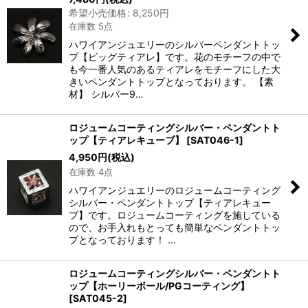
希望小売価格
:
8,250
円
在庫あり
在庫数 5点
ハワイアンジュエリーのシルバーペンダントトッ
並び順
:
プ【ビッグティアレ】です。花のモチーフの中で
も今一番人気のあるティアレをモチーフにした大
きいペンダントトップとなっております。 【素
絞り込む
材】 シルバー9…
ロジュームコーティングシルバー・ペンダントト
ップ【ティアレキューブ】
[
SAT046-1
]
4,950
円
(税込)
在庫数 4点
ハワイアンジュエリーのロジュームコーティング
シルバー・ペンダントトップ【ティアレキュー
ブ】です。ロジュームコーティングを施している
ので、お手入れもとっても簡単なペンダントトッ
プとなっております！ …
ロジュームコーティングシルバー・ペンダントト
ップ【ホーリーボール/PGコーティング】
[
SAT045-2
]