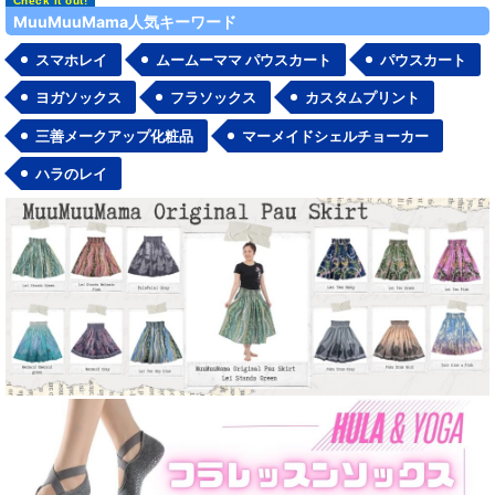
MuuMuuMama人気キーワード
スマホレイ
ムームーママ パウスカート
パウスカート
ヨガソックス
フラソックス
カスタムプリント
三善メークアップ化粧品
マーメイドシェルチョーカー
ハラのレイ