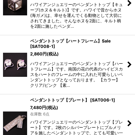
ハワイアンジュエリーのペンダントトップ【キュ
ーブ(ホヌ＆キルト)】です。ハワイで昔からホヌ
(海ガメ)は、幸せを運んでくる動物として大切に
されてきました。そんなホヌを2面に、キルト柄
を2面に施したペンダ…
ペンダントトップ【ハートフレーム】Sale
[
SAT008-1
]
2,860
円
(税込)
ハワイアンジュエリーのペンダントトップ【ハー
トフレーム】です。南国の花の代表のハイビスカ
スをハートのフレームの中に入れた可愛らしいペ
ンダントトップとなっております。 【カラー】
クリア/ピンク 【素…
ペンダントトップ【プレート】
[
SAT006-1
]
7,480
円
(税込)
在庫数 6点
ハワイアンジュエリーのペンダントトップ【プレ
ート】です。2枚のシルバープレートにプルメリ
アを施したペンダントトップで、とても可愛い一