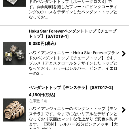
ドのペンダントトップ【ホーリークロスS】で
す。両面彫刻を施したプレートにピンクコーティ
ングのクロスをデザインしたペンダントトップと
なってお…
Hoku Star Foreverペンダントトップ【チューブ
トップ】
[
SAT019-1
]
6,380
円
(税込)
ハワイアンジュエリー・Hoku Star Foreverブラン
ドのペンダントトップ【チューブトップ】です。
プルメリアとスクロールをデザインしたトップと
なっており、カラーはシルバー、ピンク、イエロ
ーの3…
ペンダントトップ【モンステラ】
[
SAT017-2
]
4,180
円
(税込)
在庫数 2点
ハワイアンジュエリーのペンダントトップ【モン
ステラ】です。今までにないリアルなデザインと
なっており表面はマットな仕上がりで変色を防ぎ
ます。 【素材】 シルバー925/ピンクメッキ 【大