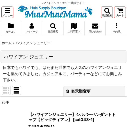
ハワイアンジュエリー通販サイト
メニュー
商品検索
カート
カテゴリ
マイページ
商品検索
ご利用案内
問い合わせ
その他
ホーム
>
ハワイアン ジュエリー
ハワイアン ジュエリー
日本でもハワイでも、はたまた世界でも人気のハワイアンジュエリ
ーを集めてみました。カジュアルに、パーティーなどにてお楽しみ
下さい。
表示順変更
閉じる
28
件
サブカテゴリ
:
【ハワイアンジュエリー】シルバーペンダントト
ップ【ビッグティアレ】
[
sat048-1
]
表示数
:
7,480
円
(税込)