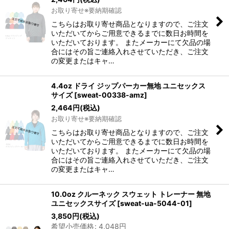
お取り寄せ※要納期確認
並び順
:
こちらはお取り寄せ商品となりますので、ご注文
いただいてからご用意できるまでに数日お時間を
絞り込む
いただいております。 またメーカーにて欠品の場
合にはその旨ご連絡入れさせていただき、ご注文
の変更またはキャ…
4.4oz ドライ ジップパーカー無地 ユニセックス
サイズ
[
sweat-00338-amz
]
2,464
円
(税込)
お取り寄せ※要納期確認
こちらはお取り寄せ商品となりますので、ご注文
いただいてからご用意できるまでに数日お時間を
いただいております。 またメーカーにて欠品の場
合にはその旨ご連絡入れさせていただき、ご注文
の変更またはキャ…
10.0oz クルーネック スウェット トレーナー 無地
ユニセックスサイズ
[
sweat-ua-5044-01
]
3,850
円
(税込)
希望小売価格
:
4,048
円