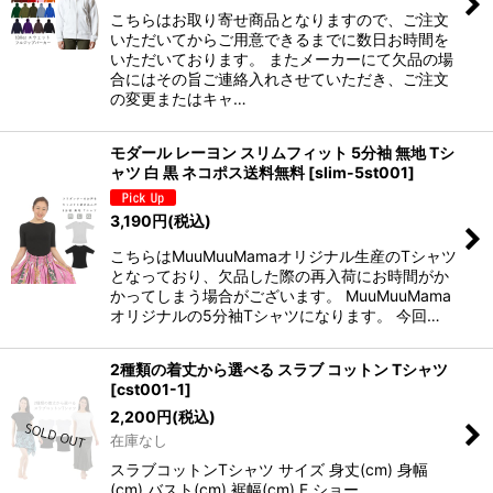
こちらはお取り寄せ商品となりますので、ご注文
いただいてからご用意できるまでに数日お時間を
いただいております。 またメーカーにて欠品の場
合にはその旨ご連絡入れさせていただき、ご注文
の変更またはキャ…
モダール レーヨン スリムフィット 5分袖 無地 Tシ
ャツ 白 黒 ネコポス送料無料
[
slim-5st001
]
3,190
円
(税込)
こちらはMuuMuuMamaオリジナル生産のTシャツ
となっており、欠品した際の再入荷にお時間がか
かってしまう場合がございます。 MuuMuuMama
オリジナルの5分袖Tシャツになります。 今回…
2種類の着丈から選べる スラブ コットン Tシャツ
[
cst001-1
]
2,200
円
(税込)
在庫なし
スラブコットンTシャツ サイズ 身丈(cm) 身幅
(cm) バスト(cm) 裾幅(cm) F ショー…