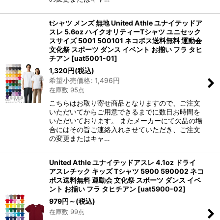
tシャツ メンズ 無地 United Athle ユナイテッドア
スレ 5.6oz ハイクオリティーTシャツ ユニセック
スサイズ 5001 500101 ネコポス送料無料 運動会
文化祭 スポーツ ダンス イベント お揃い フラ タヒ
チアン
[
uat5001-01
]
1,320
円
(税込)
希望小売価格
:
1,496
円
在庫数 95点
こちらはお取り寄せ商品となりますので、ご注文
いただいてからご用意できるまでに数日お時間を
いただいております。 またメーカーにて欠品の場
合にはその旨ご連絡入れさせていただき、ご注文
の変更またはキャ…
United Athle ユナイテッドアスレ 4.1oz ドライ
アスレチック キッズ Tシャツ 5900 590002 ネコ
ポス送料無料 運動会 文化祭 スポーツ ダンス イベ
ント お揃い フラ タヒチアン
[
uat5900-02
]
979
円
～
(税込)
在庫数 99点