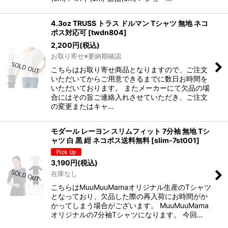
4.3oz TRUSS トラス ドルマン Tシャツ 無地 ネコ
ポス対応可
[
twdn804
]
2,200
円
(税込)
お取り寄せ※要納期確認
こちらはお取り寄せ商品となりますので、ご注文
いただいてからご用意できるまでに数日お時間を
いただいております。 またメーカーにて欠品の場
合にはその旨ご連絡入れさせていただき、ご注文
の変更またはキャ…
モダール レーヨン スリムフィット 7分袖 無地 Tシ
ャツ 白 黒 紺 ネコポス送料無料
[
slim-7st001
]
3,190
円
(税込)
在庫なし
こちらはMuuMuuMamaオリジナル生産のTシャツ
となっており、欠品した際の再入荷にお時間がか
かってしまう場合がございます。 MuuMuuMama
オリジナルの7分袖Tシャツになります。 今回…