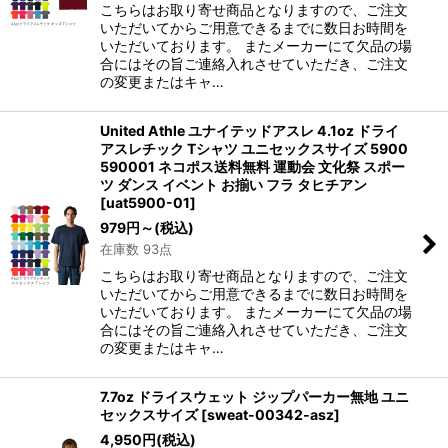
こちらはお取り寄せ商品となりますので、ご注文
いただいてからご用意できるまでに数日お時間を
いただいております。 またメーカーにて欠品の場
合にはその旨ご連絡入れさせていただき、ご注文
の変更またはキャ…
United Athle ユナイテッドアスレ 4.1oz ドライ
アスレチック Tシャツ ユニセックスサイズ 5900
590001 ネコポス送料無料 運動会 文化祭 スポー
ツ ダンス イベント お揃い フラ タヒチアン
[
uat5900-01
]
979
円
～
(税込)
在庫数 93点
こちらはお取り寄せ商品となりますので、ご注文
いただいてからご用意できるまでに数日お時間を
いただいております。 またメーカーにて欠品の場
合にはその旨ご連絡入れさせていただき、ご注文
の変更またはキャ…
7.7oz ドライスウェット ジップパーカー無地 ユニ
セックスサイズ
[
sweat-00342-asz
]
4,950
円
(税込)