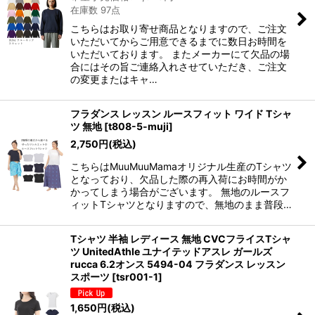
在庫数 97点
こちらはお取り寄せ商品となりますので、ご注文
いただいてからご用意できるまでに数日お時間を
いただいております。 またメーカーにて欠品の場
合にはその旨ご連絡入れさせていただき、ご注文
の変更またはキャ…
フラダンス レッスン ルースフィット ワイド Tシャ
ツ 無地
[
t808-5-muji
]
2,750
円
(税込)
こちらはMuuMuuMamaオリジナル生産のTシャツ
となっており、欠品した際の再入荷にお時間がか
かってしまう場合がございます。 無地のルースフ
ィットTシャツとなりますので、無地のまま普段…
Tシャツ 半袖 レディース 無地 CVCフライスTシャ
ツ UnitedAthle ユナイテッドアスレ ガールズ
rucca 6.2オンス 5494-04 フラダンス レッスン
スポーツ
[
tsr001-1
]
1,650
円
(税込)