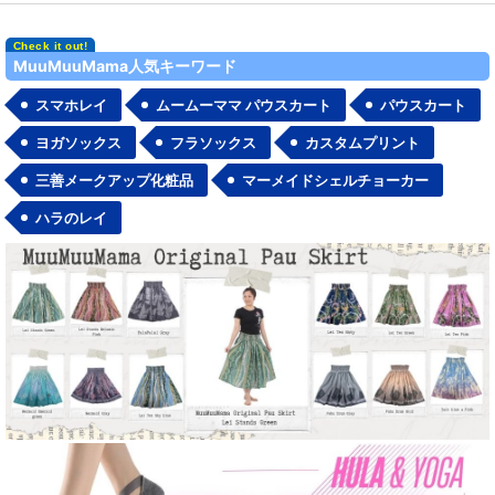
MuuMuuMama人気キーワード
スマホレイ
ムームーママ パウスカート
パウスカート
ヨガソックス
フラソックス
カスタムプリント
三善メークアップ化粧品
マーメイドシェルチョーカー
ハラのレイ