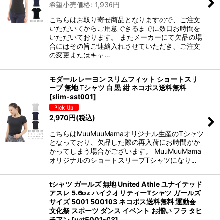
希望小売価格
:
1,936
円
こちらはお取り寄せ商品となりますので、ご注文
いただいてからご用意できるまでに数日お時間を
いただいております。 またメーカーにて欠品の場
合にはその旨ご連絡入れさせていただき、ご注文
の変更またはキャ…
モダール レーヨン スリムフィット ショートスリ
ーブ 無地 Tシャツ 白 黒 紺 ネコポス送料無料
[
slim-sst001
]
2,970
円
(税込)
こちらはMuuMuuMamaオリジナル生産のTシャツ
となっており、欠品した際の再入荷にお時間がか
かってしまう場合がございます。 MuuMuuMama
オリジナルのショートスリーブTシャツになり…
tシャツ ガールズ 無地 United Athle ユナイテッド
アスレ 5.6oz ハイクオリティーTシャツ ガールズ
サイズ 5001 500103 ネコポス送料無料 運動会
文化祭 スポーツ ダンス イベント お揃い フラ タヒ
チアン
[
uat5001-03
]