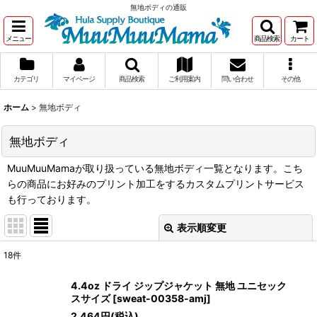
無地ボディの通販
メニュー
商品検索
カート
カテゴリ
マイページ
商品検索
ご利用案内
問い合わせ
その他
ホーム
>
無地ボディ
無地ボディ
MuuMuuMamaが取り扱っている無地ボディ一覧となります。こち
らの商品にお好みのプリント加工をするカスタムプリントサービス
も行っております。
表示順変更
閉じる
18
件
表示数
:
4.4oz ドライ ジップジャケット 無地 ユニセック
スサイズ
[
sweat-00358-amj
]
在庫あり
2,464
円
(税込)