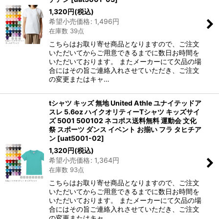
1,320
円
(税込)
希望小売価格
:
1,496
円
在庫数 39点
こちらはお取り寄せ商品となりますので、ご注文
いただいてからご用意できるまでに数日お時間を
いただいております。 またメーカーにて欠品の場
合にはその旨ご連絡入れさせていただき、ご注文
の変更またはキャ…
tシャツ キッズ 無地 United Athle ユナイテッドア
スレ 5.6oz ハイクオリティーTシャツ キッズサイ
ズ 5001 500102 ネコポス送料無料 運動会 文化
祭 スポーツ ダンス イベント お揃い フラ タヒチア
ン
[
uat5001-02
]
1,320
円
(税込)
希望小売価格
:
1,364
円
在庫数 93点
こちらはお取り寄せ商品となりますので、ご注文
いただいてからご用意できるまでに数日お時間を
いただいております。 またメーカーにて欠品の場
合にはその旨ご連絡入れさせていただき、ご注文
の変更またはキャ…