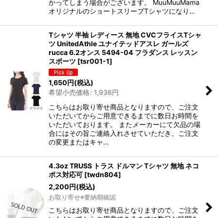
かってしまう場合がございます。 MuuMuuMama
オリジナルのショートスリーブTシャツになり…
Tシャツ 半袖 レディース 無地 CVCフライスTシャ
ツ UnitedAthle ユナイテッドアスレ ガールズ
rucca 6.2オンス 5494-04 フラダンス レッスン
スポーツ
[
tsr001-1
]
1,650
円
(税込)
希望小売価格
:
1,936
円
こちらはお取り寄せ商品となりますので、ご注文
いただいてからご用意できるまでに数日お時間を
いただいております。 またメーカーにて欠品の場
合にはその旨ご連絡入れさせていただき、ご注文
の変更またはキャ…
4.3oz TRUSS トラス ドルマン Tシャツ 無地 ネコ
ポス対応可
[
twdn804
]
2,200
円
(税込)
お取り寄せ※要納期確認
こちらはお取り寄せ商品となりますので、ご注文