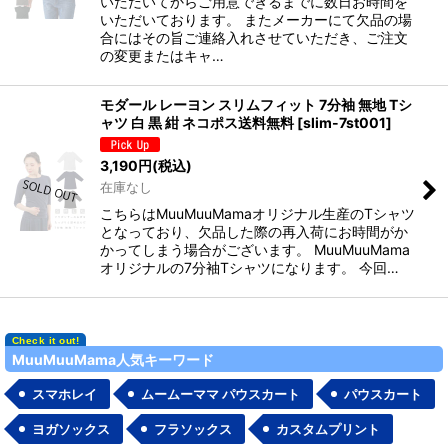
いただいてからご用意できるまでに数日お時間を
いただいております。 またメーカーにて欠品の場
合にはその旨ご連絡入れさせていただき、ご注文
の変更またはキャ…
モダール レーヨン スリムフィット 7分袖 無地 Tシ
ャツ 白 黒 紺 ネコポス送料無料
[
slim-7st001
]
3,190
円
(税込)
在庫なし
こちらはMuuMuuMamaオリジナル生産のTシャツ
となっており、欠品した際の再入荷にお時間がか
かってしまう場合がございます。 MuuMuuMama
オリジナルの7分袖Tシャツになります。 今回…
MuuMuuMama人気キーワード
スマホレイ
ムームーママ パウスカート
パウスカート
ヨガソックス
フラソックス
カスタムプリント