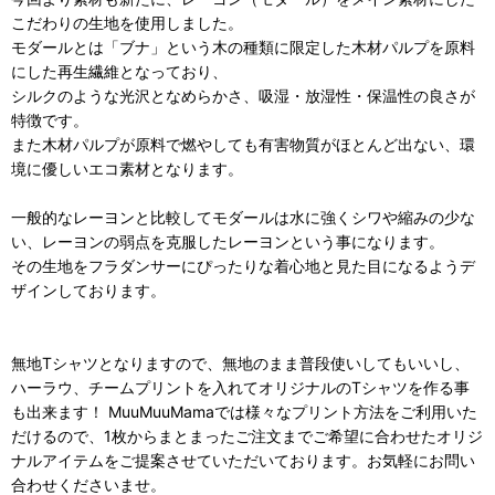
こだわりの生地を使用しました。
モダールとは「ブナ」という木の種類に限定した木材パルプを原料
にした再生繊維となっており、
シルクのような光沢となめらかさ、吸湿・放湿性・保温性の良さが
特徴です。
また木材パルプが原料で燃やしても有害物質がほとんど出ない、環
境に優しいエコ素材となります。
一般的なレーヨンと比較してモダールは水に強くシワや縮みの少な
い、レーヨンの弱点を克服したレーヨンという事になります。
その生地をフラダンサーにぴったりな着心地と見た目になるようデ
ザインしております。
無地Tシャツとなりますので、無地のまま普段使いしてもいいし、
ハーラウ、チームプリントを入れてオリジナルのTシャツを作る事
も出来ます！ MuuMuuMamaでは様々なプリント方法をご利用いた
だけるので、1枚からまとまったご注文までご希望に合わせたオリジ
ナルアイテムをご提案させていただいております。お気軽にお問い
合わせくださいませ。