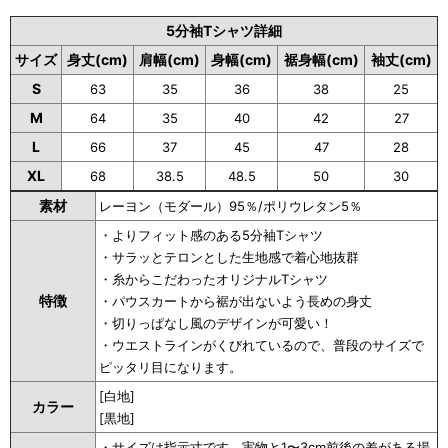
5分袖Tシャツ詳細
サイズ
身丈(cm)
肩幅(cm)
身幅(cm)
裾身幅(cm)
袖丈(cm)
S
63
35
36
38
25
M
64
35
40
42
27
L
66
37
45
47
28
XL
68
38.5
48.5
50
30
素材
レーヨン（モダール）95％/ポリウレタン5％
・よりフィット感のある5分袖Tシャツ
・サラッとテロンとした生地感で着心地抜群
・糸からこだわったオリジナルTシャツ
特徴
・パウスカートから裾が出ないよう長めの身丈
・切りっぱなし風のデザインが可愛い！
・ウエストラインがくびれているので、普段のサイズで
ピッタリ目になります。
[白地]
カラー
[黒地]
・サイズは指示寸です。実物と1〜3cm前後の差がある場