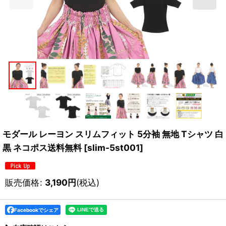
モダール レーヨン スリムフィット 5分袖 無地 Tシャツ 白
黒 ネコポス送料無料
[
slim-5st001
]
販売価格
:
3,190
円
(税込)
Facebookでシェア