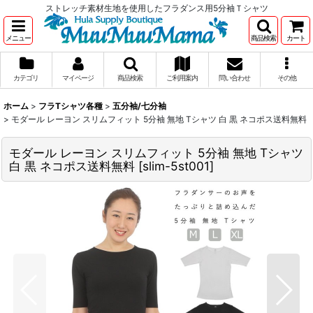
ストレッチ素材生地を使用したフラダンス用5分袖Ｔシャツ
メニュー
商品検索
カート
カテゴリ
マイページ
商品検索
ご利用案内
問い合わせ
その他
ホーム
>
フラTシャツ各種
>
五分袖/七分袖
>
モダール レーヨン スリムフィット 5分袖 無地 Tシャツ 白 黒 ネコポス送料無料
モダール レーヨン スリムフィット 5分袖 無地 Tシャツ
白 黒 ネコポス送料無料
[
slim-5st001
]