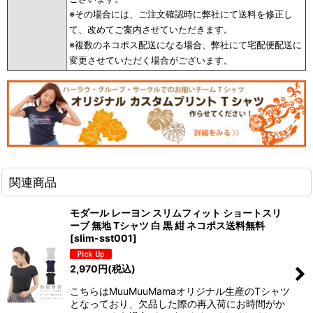
※その場合には、ご注文確認時に弊社にて送料を修正し
て、改めてご案内させていただきます。
※複数のネコポス配送になる場合、弊社にて宅配便配送に
変更させていただく場合がございます。
関連商品
モダール レーヨン スリムフィット ショートスリ
ーブ 無地 Tシャツ 白 黒 紺 ネコポス送料無料
[
slim-sst001
]
2,970
円
(税込)
こちらはMuuMuuMamaオリジナル生産のTシャツ
となっており、欠品した際の再入荷にお時間がか