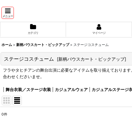
メニュー
カテゴリ
マイページ
ホーム
>
新柄パウスカート・ピックアップ
>
ステージコスチューム
ステージコスチューム
[
新柄パウスカート・ピックアップ
]
フラやタヒチアンの舞台出演に必要なアイテムを取り揃えております。
合わせくださいませ。
|
舞台衣装／ステージ衣装
|
カジュアルウェア
|
カジュアルステージ
0
件
表示数
:
在庫あり