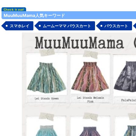
並び順
:
MuuMuuMama人気キーワード
スマホレイ
ムームーママ パウスカート
パウスカート