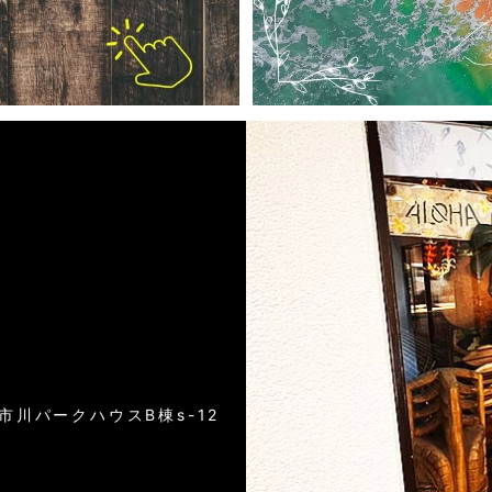
）
6市川パークハウスB棟s-12