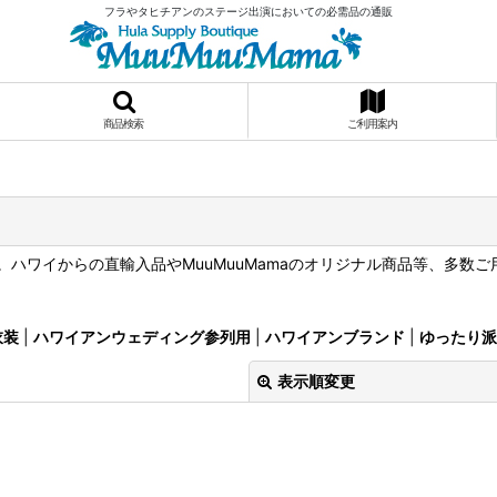
フラやタヒチアンのステージ出演においての必需品の通販
商品検索
ご利用案内
ハワイからの直輸入品やMuuMuuMamaのオリジナル商品等、多数
衣装
|
ハワイアンウェディング参列用
|
ハワイアンブランド
|
ゆったり派
表示順変更