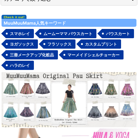
在庫あり
ハワイアン ジュエリー (全商品)
MuuMuuMama人気キーワード
並び順
:
ペンダント・トップ
スマホレイ
ムームーママ パウスカート
パウスカート
絞り込む
ブレスレット
ヨガソックス
フラソックス
カスタムプリント
三善メークアップ化粧品
マーメイドシェルチョーカー
その他
ハラのレイ