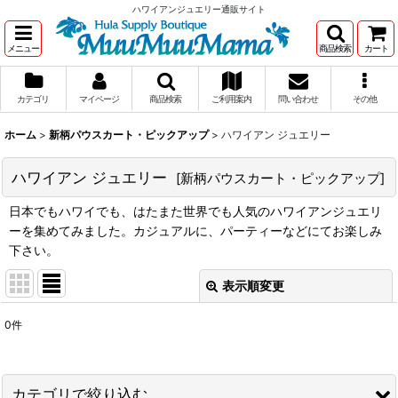
ハワイアンジュエリー通販サイト
メニュー
商品検索
カート
カテゴリ
マイページ
商品検索
ご利用案内
問い合わせ
その他
ホーム
>
新柄パウスカート・ピックアップ
>
ハワイアン ジュエリー
ハワイアン ジュエリー
[
新柄パウスカート・ピックアップ
]
日本でもハワイでも、はたまた世界でも人気のハワイアンジュエリ
ーを集めてみました。カジュアルに、パーティーなどにてお楽しみ
下さい。
表示順変更
閉じる
0
件
サブカテゴリ
:
表示数
:
カテゴリで絞り込む