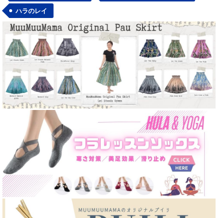
ハラのレイ
フラTシャツ各種
カジュアルウェア
パウスカート
カジュアルステージ衣装
タヒチアンパレオ類
ハワイアンウェディング参列用
ハワイアン レイ 各種
ハワイアンブランド
ヘアクリップ&アクセサリー
ゆったり派商品
ファブリック（生地）
フラ楽器
ステージコスチューム
舞台用化粧品
バッグ各種