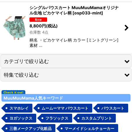
シングルパウスカート MuuMuuMamaオリジナ
ル生地 ピカケマイレ柄
[
osp033-mint
]
8,800
円
(税込)
在庫数 4点
柄名 ・ピカケマイレ柄 カラー [ミントグリーン]
素材 …
カテゴリで絞り込む
特集で絞り込む
2026年新春福袋
ドレス・ワンピース 各種
無地ボディ
MuuMuuMama人気キーワード
トップス＆パーカー
セール品&見切り品
スマホレイ
ムームーママ パウスカート
パウスカート
ボトムス
ネコポス対応商品一覧
ヨガソックス
フラソックス
カスタムプリント
オンデマンド プリント
三善メークアップ化粧品
マーメイドシェルチョーカー
舞台衣装／ステージ衣装