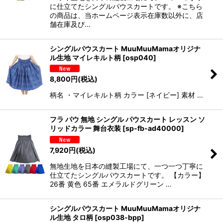
に仕立てたシングルパウスカートです。 ※こちら
の商品は、当ホームページ表示在庫数以外に、店
舗在庫及び…
シングルパウスカート MuuMuuMamaオリジナ
ル生地 マイレキルト柄
[
osp040
]
8,800
円
(税込)
柄名 ・マイレキルト柄 カラー [ネイビー] 素材 …
フラ パウ 無地 シングル パウスカート レッスン ソ
リッドカラー 舞台衣装
[
sp-fb-ad40000
]
7,920
円
(税込)
無地生地を日本の縫製工場にて、一つ一つ丁寧に
仕立てたシングルパウスカートです。 【カラー】
26番 黄色 65番 エメラルドグリーン …
シングルパウスカート MuuMuuMamaオリジナ
ル生地 タロ柄
[
osp038-bpp
]