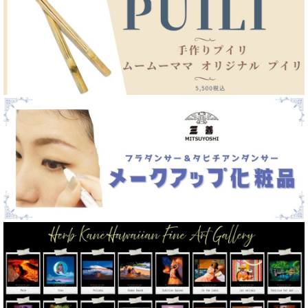
アクセサリー&雑貨
ハワイアン ジュエリー
帽子
サンダル&シューズ類
ケイキ（子供）用品各種
CD／DVD／書籍類各種
ハワイアン絵画
ハワイアン雑貨各種
ハワイアンフード
フラ用品カタログ
フラ出演募集 & イベントチケット