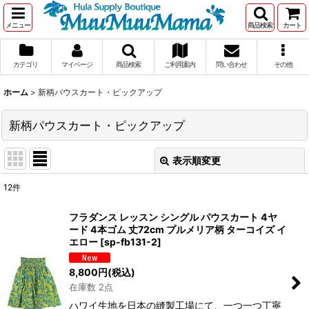
メニュー
商品検索
カート
カテゴリ
マイページ
商品検索
ご利用案内
問い合わせ
その他
ホーム
>
新柄パウスカート・ピックアップ
新柄パウスカート・ピックアップ
表示順変更
閉じる
12
件
表示数
:
フラダンス レッスン シングル パウスカート 4ヤ
ード 4本ゴム 丈72cm プルメリア柄 ターコイズ イ
在庫あり
エロー
[
sp-fb131-2
]
並び順
:
8,800
円
(税込)
在庫数 2点
絞り込む
ハワイ生地を日本の縫製工場にて、一つ一つ丁寧