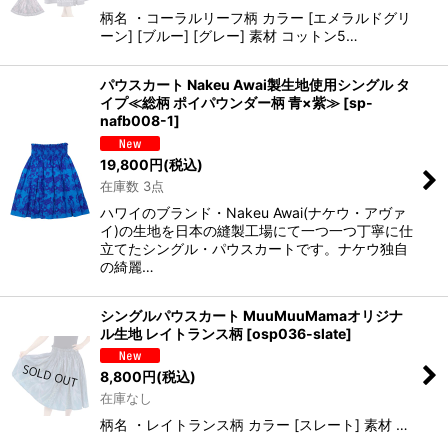
柄名 ・コーラルリーフ柄 カラー [エメラルドグリ
ーン] [ブルー] [グレー] 素材 コットン5…
パウスカート Nakeu Awai製生地使用シングル タ
イプ≪総柄 ポイパウンダー柄 青×紫≫
[
sp-
nafb008-1
]
19,800
円
(税込)
在庫数 3点
ハワイのブランド・Nakeu Awai(ナケウ・アヴァ
イ)の生地を日本の縫製工場にて一つ一つ丁寧に仕
立てたシングル・パウスカートです。ナケウ独自
の綺麗…
シングルパウスカート MuuMuuMamaオリジナ
ル生地 レイトランス柄
[
osp036-slate
]
8,800
円
(税込)
在庫なし
柄名 ・レイトランス柄 カラー [スレート] 素材 …