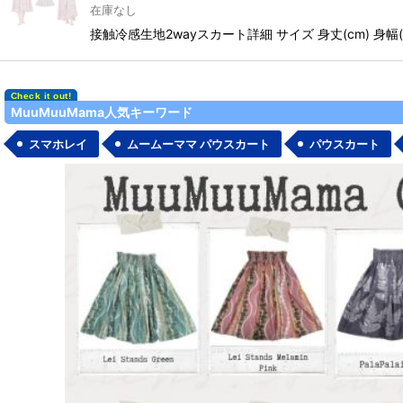
在庫なし
接触冷感生地2wayスカート詳細 サイズ 身丈(cm) 身幅(cm)
MuuMuuMama人気キーワード
スマホレイ
ムームーママ パウスカート
パウスカート