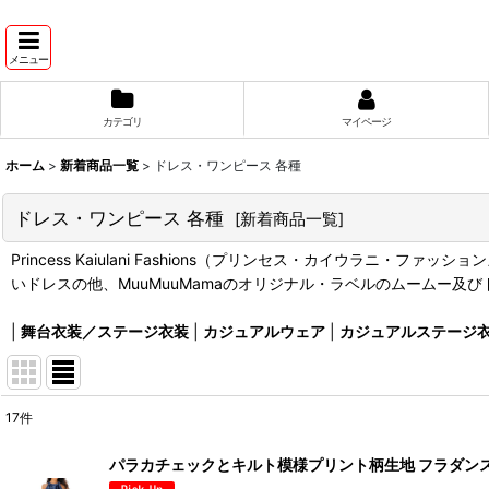
メニュー
カテゴリ
マイページ
ホーム
>
新着商品一覧
>
ドレス・ワンピース 各種
ドレス・ワンピース 各種
[
新着商品一覧
]
Princess Kaiulani Fashions（プリンセス・カイウラニ・フ
いドレスの他、MuuMuuMamaのオリジナル・ラベルのムームー
|
舞台衣装／ステージ衣装
|
カジュアルウェア
|
カジュアルステージ
17
件
表示数
:
パラカチェックとキルト模様プリント柄生地 フラダンス 舞台衣
在庫あり