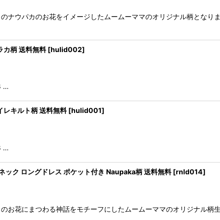
のナウパカのお花をイメージしたムームーママのオリジナル柄となりま
パラカ柄 送料無料
[
hulid002
]
8 …
 マイレキルト柄 送料無料
[
hulid001
]
8 …
ック ロングドレス ポケット付き Naupaka柄 送料無料
[
rnld014
]
カのお花にまつわる神話をモチーフにしたムームーママのオリジナル柄生