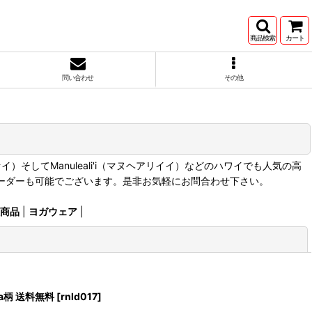
商品検索
カート
問い合わせ
その他
・アヴァイ）そしてManuleali'i（マヌヘアリイイ）などのハワイでも人気の高
オーダーも可能でございます。是非お気軽にお問合わせ下さい。
商品
|
ヨガウェア
|
閉じる
a柄 送料無料
[
rnld017
]