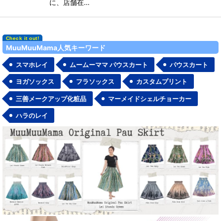
に、店舗在…
MuuMuuMama人気キーワード
スマホレイ
ムームーママ パウスカート
パウスカート
ヨガソックス
フラソックス
カスタムプリント
三善メークアップ化粧品
マーメイドシェルチョーカー
ハラのレイ