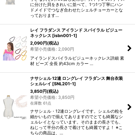
に分けた貝をきれいに並べて、1つ1つ丁寧にハン
ドメイドでつなぎ合わせたシェルチョーカーとな
っております…
レイ フラダンス アイランド スパイラル ビジュー
ネックレス
[
isbn001-1
]
2,090
円
(税込)
希望小売価格
:
2,090
円
アイランドスパイラルビジューネックレス詳細 素
材 ビーズ 全長 約43cm カラー …
ナサシェル 12連 ロングレイ フラダンス 舞台衣装
シェルレイ
[
SNL201-1
]
3,850
円
(税込)
希望小売価格
:
3,850
円
在庫数 61点
ナサシェル・12連ロングレイです。シェルの粒を
細かいもので揃えてありますのでとても綺麗なシ
ェルレイとなっています。そのままの長さでも、
ねじって半分の長さで着けても綺麗ですよ！ ※こ
ちらの商品は、…