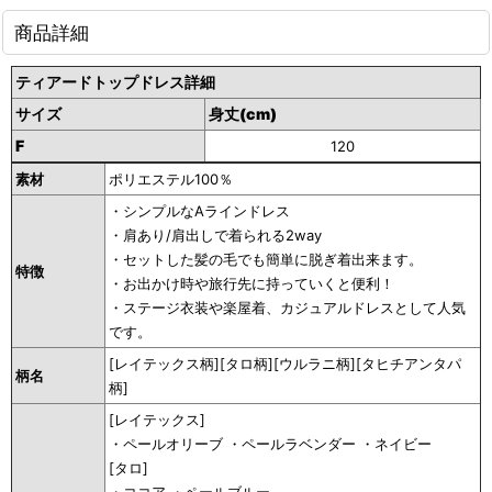
商品詳細
ティアードトップドレス詳細
サイズ
身丈(cm)
F
120
素材
ポリエステル100％
・シンプルなAラインドレス
・肩あり/肩出しで着られる2way
・セットした髪の毛でも簡単に脱ぎ着出来ます。
特徴
・お出かけ時や旅行先に持っていくと便利！
・ステージ衣装や楽屋着、カジュアルドレスとして人気
です。
[レイテックス柄][タロ柄][ウルラニ柄][タヒチアンタパ
柄名
柄]
[レイテックス]
・ペールオリーブ ・ペールラベンダー ・ネイビー
[タロ]