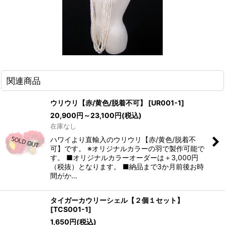
関連商品
ウリウリ【赤/黄色/脱着不可】
[
UR001-1
]
20,900
円
～23,100
円
(税込)
在庫なし
ハワイより直輸入のウリウリ【赤/黄色/脱着不
可】です。 ※オリジナルカラーの羽で製作可能で
す。 ■オリジナルカラーオーダーは＋3,000円
（税抜）となります。 ■納品まで3か月前後お時
間がか…
タイガーカウリーシェル【２個１セット】
[
TCS001-1
]
1,650
円
(税込)