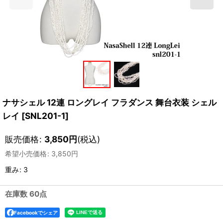
ナサシェル 12連 ロングレイ フラダンス 舞台衣装 シェル
レイ
[
SNL201-1
]
販売価格
:
3,850
円
(税込)
希望小売価格
:
3,850
円
重み
:
3
在庫数 60点
Facebookでシェア