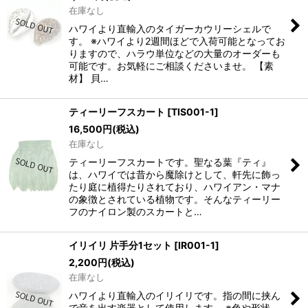
在庫なし
ハワイより直輸入のタイガーカウリーシェルで
す。 ※ハワイより2週間ほどで入荷可能となってお
りますので、ハラウ単位などの大量のオーダーも
可能です。お気軽にご相談くださいませ。 【素
材】 貝…
ティーリーフスカート
[
TIS001-1
]
16,500
円
(税込)
在庫なし
ティーリーフスカートです。聖なる葉『ティ』
は、ハワイでは昔から魔除けとして、軒先に飾っ
たり庭に植得たりされており、ハワイアン・マナ
の象徴とされている植物です。そんなティーリー
フのナイロン製のスカートと…
イリイリ 片手分1セット
[
IR001-1
]
2,200
円
(税込)
在庫なし
ハワイより直輸入のイリイリです。指の間に挟ん
で音を出す楽器として使用します。 ※色や形状、