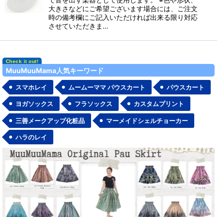
大きさなどにご希望ございます場合には、ご注文
時の備考欄にご記入いただければ出来る限り対応
させていただきま…
MuuMuuMama人気キーワード
スマホレイ
ムームーママ パウスカート
パウスカート
ヨガソックス
フラソックス
カスタムプリント
三善メークアップ化粧品
マーメイドシェルチョーカー
ハラのレイ