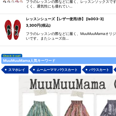
フラのレッスンの際などに履く、レッスンソックスです
くく、通気性にも優れてい…
レッスンシューズ【レザー使用/赤】
[
ls003-3
]
3,300
円
(税込)
フラのレッスンの際などに履く、MuuMuuMama
いです。またシューズ自…
MuuMuuMama人気キーワード
スマホレイ
ムームーママ パウスカート
パウスカート