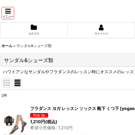
メニュー
カテゴリ
マイページ
ホーム
>
サンダル&シューズ類
サンダル&シューズ類
ハワイアンなサンダルやフラダンスのレッスン時にオススメのレッス
2
件
表示数
:
フラダンス ヨガ レッスン ソックス 靴下 くつ下
[
yogas
在庫あり
1,210
円
(税込)
希望小売価格
:
1,210
円
並び順
: