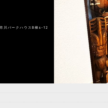
）
6市川パークハウスB棟s-12