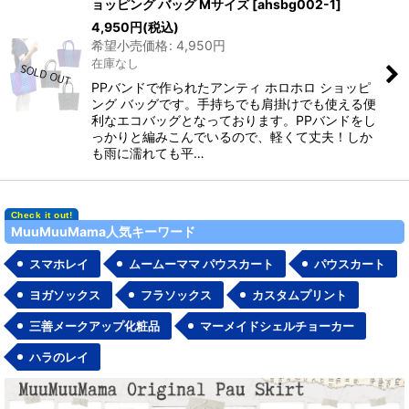
ョッピング バッグ Mサイズ
[
ahsbg002-1
]
4,950
円
(税込)
希望小売価格
:
4,950
円
在庫なし
PPバンドで作られたアンティ ホロホロ ショッピ
ング バッグです。手持ちでも肩掛けでも使える便
利なエコバッグとなっております。PPバンドをし
っかりと編みこんでいるので、軽くて丈夫！しか
も雨に濡れても平…
MuuMuuMama人気キーワード
スマホレイ
ムームーママ パウスカート
パウスカート
ヨガソックス
フラソックス
カスタムプリント
三善メークアップ化粧品
マーメイドシェルチョーカー
ハラのレイ