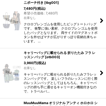
ニポーチ付き
[
tbg001
]
7,480
円
(税込)
希望小売価格
:
7,480
円
在庫なし
クロロプレンゴムを使用したビッグトートバッグ
です。 衝撃に強い素材、クロロプレンゴムを使用
したバッグとなります。 両サイドのマグネットボ
タンを外せばマチが広がりすっぽり収納出来ちゃ
います。 …
キャリーバッグに載せられる 折りたたみ フラ レ
ッスン バッグ
[
otb003
]
3,960
円
(税込)
在庫なし
キャリーバッグに載せられる折りたたみフラレッ
スンバッグです。 楽しいフラのレッスンに行く際
のレッスンバッグとしてはもちろん、キャリーバ
ッグの持ち手に通せるキャリーオン機能付きなの
で、トラベルバ…
MuuMuuMama オリジナル アンティ ホロホロ シ