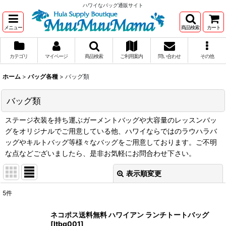
ハワイなバッグ通販サイト
メニュー
商品検索
カート
カテゴリ
マイページ
商品検索
ご利用案内
問い合わせ
その他
ホーム
>
バッグ各種
>
バッグ類
バッグ類
ステージ衣装を持ち運ぶガーメントバッグや大容量のレッスンバッ
グをオリジナルでご用意している他、ハワイならではのラウハラバ
ッグやキルトバッグ等様々なバッグをご用意しております。ご不明
な点などございましたら、是非お気軽にお問合わせ下さい。
表示順変更
閉じる
5
件
表示数
:
ネコポス送料無料 ハワイアン ランチトートバッグ
[
ltbg001
]
在庫あり