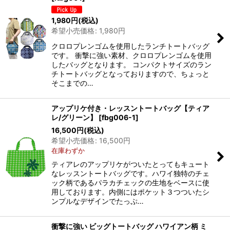
1,980
円
(税込)
並び順
:
希望小売価格
:
1,980
円
クロロプレンゴムを使用したランチトートバッグ
絞り込む
です。 衝撃に強い素材、クロロプレンゴムを使用
したバッグとなります。 コンパクトサイズのラン
チトートバッグとなっておりますので、ちょっと
そこまでの…
アップリケ付き・レッスントートバッグ【ティア
レ/グリーン】
[
fbg006-1
]
16,500
円
(税込)
希望小売価格
:
16,500
円
在庫わずか
ティアレのアップリケがついたとってもキュート
なレッスントートバッグです。ハワイ独特のチェ
ック柄であるパラカチェックの生地をベースに使
用しております。内側にはポケット３つついたシ
ンプルなデザインでたっぷ…
衝撃に強い ビッグトートバッグ ハワイアン柄 ミ