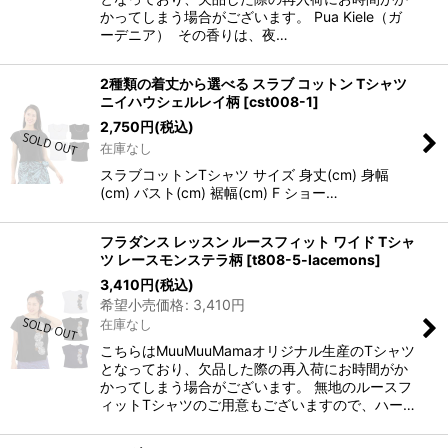
かってしまう場合がございます。 Pua Kiele（ガ
ーデニア） その香りは、夜…
2種類の着丈から選べる スラブ コットン Tシャツ
ニイハウシェルレイ柄
[
cst008-1
]
2,750
円
(税込)
在庫なし
スラブコットンTシャツ サイズ 身丈(cm) 身幅
(cm) バスト(cm) 裾幅(cm) F ショー…
フラダンス レッスン ルースフィット ワイド Tシャ
ツ レースモンステラ柄
[
t808-5-lacemons
]
3,410
円
(税込)
希望小売価格
:
3,410
円
在庫なし
こちらはMuuMuuMamaオリジナル生産のTシャツ
となっており、欠品した際の再入荷にお時間がか
かってしまう場合がございます。 無地のルースフ
ィットTシャツのご用意もございますので、ハー…