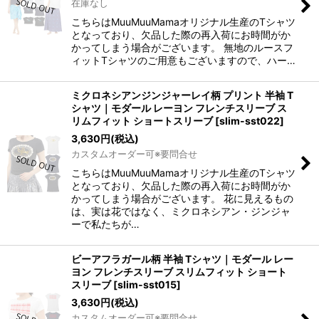
在庫なし
こちらはMuuMuuMamaオリジナル生産のTシャツ
となっており、欠品した際の再入荷にお時間がか
かってしまう場合がございます。 無地のルースフ
ィットTシャツのご用意もございますので、ハー…
ミクロネシアンジンジャーレイ柄 プリント 半袖 T
シャツ｜モダール レーヨン フレンチスリーブ ス
リムフィット ショートスリーブ
[
slim-sst022
]
3,630
円
(税込)
カスタムオーダー可※要問合せ
こちらはMuuMuuMamaオリジナル生産のTシャツ
となっており、欠品した際の再入荷にお時間がか
かってしまう場合がございます。 花に見えるもの
は、実は花ではなく、ミクロネシアン・ジンジャ
ーで私たちが…
ビーアフラガール柄 半袖 Tシャツ｜モダール レー
ヨン フレンチスリーブ スリムフィット ショート
スリーブ
[
slim-sst015
]
3,630
円
(税込)
カスタムオーダー可※要問合せ