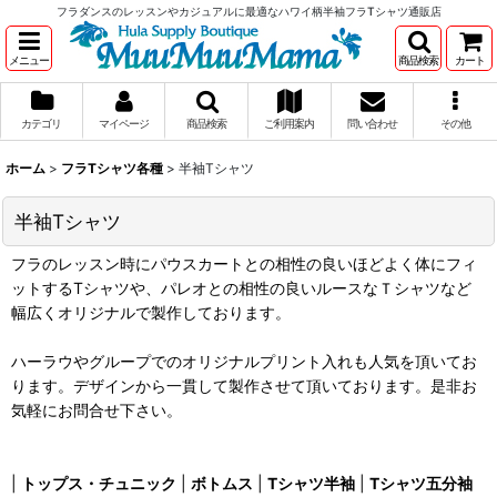
フラダンスのレッスンやカジュアルに最適なハワイ柄半袖フラTシャツ通販店
メニュー
商品検索
カート
カテゴリ
マイページ
商品検索
ご利用案内
問い合わせ
その他
ホーム
>
フラTシャツ各種
>
半袖Tシャツ
半袖Tシャツ
フラのレッスン時にパウスカートとの相性の良いほどよく体にフィ
ットするTシャツや、パレオとの相性の良いルースなＴシャツなど
幅広くオリジナルで製作しております。
ハーラウやグループでのオリジナルプリント入れも人気を頂いてお
ります。デザインから一貫して製作させて頂いております。是非お
気軽にお問合せ下さい。
|
トップス・チュニック
|
ボトムス
|
Tシャツ半袖
|
Tシャツ五分袖