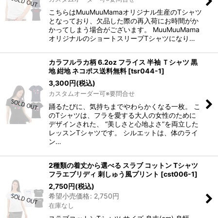
こちらはMuuMuuMamaオリジナル生産のTシャツ
となっており、欠品した際の再入荷にお時間がか
かってしまう場合がございます。 MuuMuuMama
オリジナルのショートスリーブTシャツになり…
カラフルラカ柄 6.2oz フライス 半袖 Ｔシャツ 黒
地 紺地 ネコポス送料無料
[
tsr044-1
]
3,300
円
(税込)
カスタムオーダー可※要問合せ
踊るたびに、気持ちまでやわらかくなる一枚。 こ
のTシャツは、フラを愛する大人の女性のために
デザインされた、 “美しさと心地よさ”を両立した
レッスンTシャツです。 シルエットは、体のライ
ン…
2種類の着丈から選べる スラブ コットン Tシャツ
フラエブリディ 刺しゅう風プリント
[
cst006-1
]
2,750
円
(税込)
希望小売価格
:
2,750
円
在庫なし