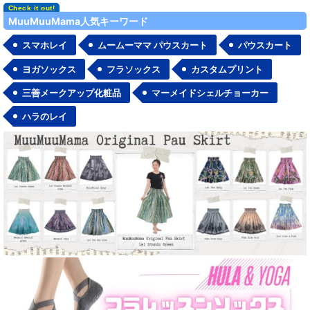
MuuMuuMama人気キーワード
スマホレイ
ムームーママ パウスカート
パウスカート
ヨガソックス
フラソックス
カスタムプリント
三善メークアップ化粧品
マーメイドシェルチョーカー
ハラのレイ