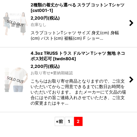
2種類の着丈から選べる スラブ コットン Tシャツ
[
cst001-1
]
2,200
円
(税込)
在庫なし
スラブコットンTシャツ サイズ 身丈(cm) 身幅
(cm) バスト(cm) 裾幅(cm) F ショー…
4.3oz TRUSS トラス ドルマン Tシャツ 無地 ネコ
ポス対応可
[
twdn804
]
2,200
円
(税込)
お取り寄せ※要納期確認
こちらはお取り寄せ商品となりますので、ご注文
いただいてからご用意できるまでに数日お時間を
いただいております。 またメーカーにて欠品の場
合にはその旨ご連絡入れさせていただき、ご注文
の変更またはキャ…
«
前
1
2