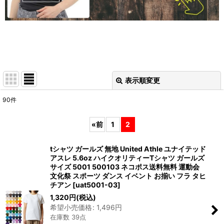
表示順変更
閉じる
90
件
表示数
:
«
前
1
2
在庫あり
tシャツ ガールズ 無地 United Athle ユナイテッド
並び順
:
アスレ 5.6oz ハイクオリティーTシャツ ガールズ
サイズ 5001 500103 ネコポス送料無料 運動会
文化祭 スポーツ ダンス イベント お揃い フラ タヒ
絞り込む
チアン
[
uat5001-03
]
1,320
円
(税込)
希望小売価格
:
1,496
円
在庫数 39点