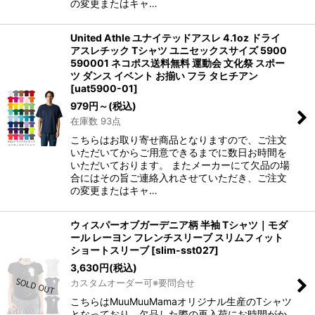
の変更またはキャ…
United Athle ユナイテッドアスレ 4.1oz ドライ
アスレチック Tシャツ ユニセックスサイズ 5900
590001 ネコポス送料無料 運動会 文化祭 スポー
ツ ダンス イベント お揃い フラ タヒチアン
[
uat5900-01
]
979
円
～
(税込)
在庫数 93点
こちらはお取り寄せ商品となりますので、ご注文
いただいてからご用意できるまでに数日お時間を
いただいております。 またメーカーにて欠品の場
合にはその旨ご連絡入れさせていただき、ご注文
の変更またはキャ…
ウィスパーオブガーデニア柄 半袖 Tシャツ｜モダ
ール レーヨン フレンチスリーブ スリムフィット
ショートスリーブ
[
slim-sst027
]
3,630
円
(税込)
カスタムオーダー可※要問合せ
こちらはMuuMuuMamaオリジナル生産のTシャツ
となっており、欠品した際の再入荷にお時間がか