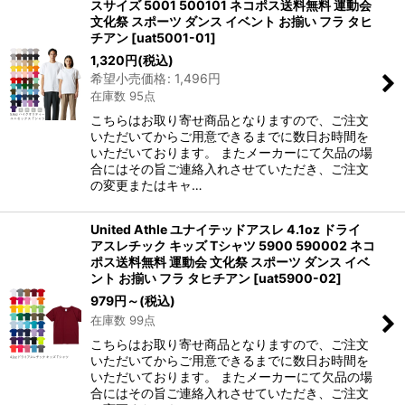
スサイズ 5001 500101 ネコポス送料無料 運動会
文化祭 スポーツ ダンス イベント お揃い フラ タヒ
チアン
[
uat5001-01
]
1,320
円
(税込)
希望小売価格
:
1,496
円
在庫数 95点
こちらはお取り寄せ商品となりますので、ご注文
いただいてからご用意できるまでに数日お時間を
いただいております。 またメーカーにて欠品の場
合にはその旨ご連絡入れさせていただき、ご注文
の変更またはキャ…
United Athle ユナイテッドアスレ 4.1oz ドライ
アスレチック キッズ Tシャツ 5900 590002 ネコ
ポス送料無料 運動会 文化祭 スポーツ ダンス イベ
ント お揃い フラ タヒチアン
[
uat5900-02
]
979
円
～
(税込)
在庫数 99点
こちらはお取り寄せ商品となりますので、ご注文
いただいてからご用意できるまでに数日お時間を
いただいております。 またメーカーにて欠品の場
合にはその旨ご連絡入れさせていただき、ご注文