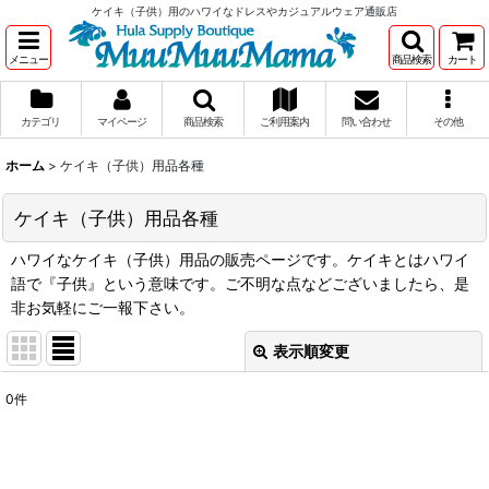
ケイキ（子供）用のハワイなドレスやカジュアルウェア通販店
メニュー
商品検索
カート
カテゴリ
マイページ
商品検索
ご利用案内
問い合わせ
その他
ホーム
>
ケイキ（子供）用品各種
ケイキ（子供）用品各種
ハワイなケイキ（子供）用品の販売ページです。ケイキとはハワイ
語で『子供』という意味です。ご不明な点などございましたら、是
非お気軽にご一報下さい。
表示順変更
閉じる
0
件
表示数
:
在庫あり