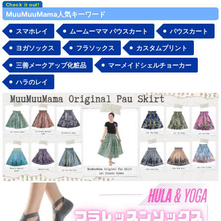
並び順
:
MuuMuuMama人気キーワード
スマホレイ
ムームーママ パウスカート
パウスカート
絞り込む
ヨガソックス
フラソックス
カスタムプリント
三善メークアップ化粧品
マーメイドシェルチョーカー
ハラのレイ