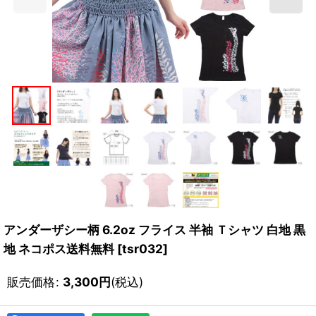
アンダーザシー柄 6.2oz フライス 半袖 Ｔシャツ 白地 黒
地 ネコポス送料無料
[
tsr032
]
販売価格
:
3,300
円
(税込)