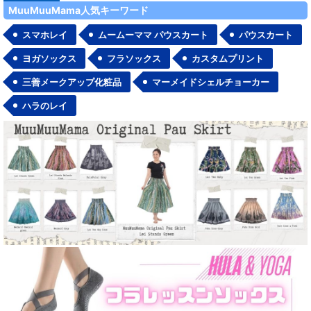
MuuMuuMama人気キーワード
スマホレイ
ムームーママ パウスカート
パウスカート
ヨガソックス
フラソックス
カスタムプリント
三善メークアップ化粧品
マーメイドシェルチョーカー
ハラのレイ