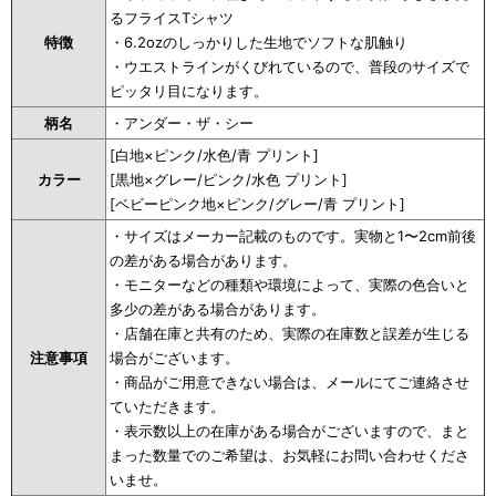
るフライスTシャツ
特徴
・6.2ozのしっかりした生地でソフトな肌触り
・ウエストラインがくびれているので、普段のサイズで
ピッタリ目になります。
柄名
・アンダー・ザ・シー
[白地×ピンク/水色/青 プリント]
カラー
[黒地×グレー/ピンク/水色 プリント]
[ベビーピンク地×ピンク/グレー/青 プリント]
・サイズはメーカー記載のものです。実物と1〜2cm前後
の差がある場合があります。
・モニターなどの種類や環境によって、実際の色合いと
多少の差がある場合があります。
・店舗在庫と共有のため、実際の在庫数と誤差が生じる
注意事項
場合がございます。
・商品がご用意できない場合は、メールにてご連絡させ
ていただきます。
・表示数以上の在庫がある場合がございますので、まと
まった数量でのご希望は、お気軽にお問い合わせくださ
いませ。