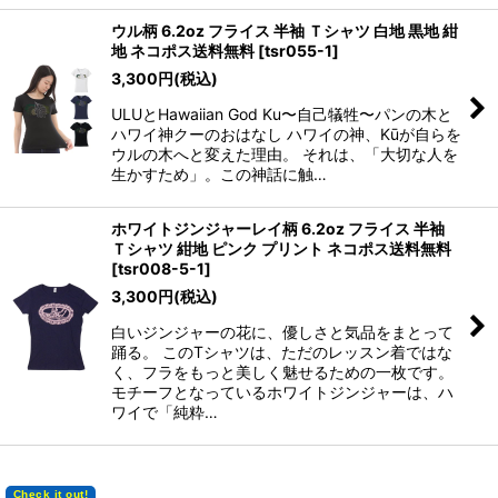
ウル柄 6.2oz フライス 半袖 Ｔシャツ 白地 黒地 紺
地 ネコポス送料無料
[
tsr055-1
]
3,300
円
(税込)
ULUとHawaiian God Ku〜自己犠牲〜パンの木と
ハワイ神クーのおはなし ハワイの神、Kūが自らを
ウルの木へと変えた理由。 それは、「大切な人を
生かすため」。この神話に触…
ホワイトジンジャーレイ柄 6.2oz フライス 半袖
Ｔシャツ 紺地 ピンク プリント ネコポス送料無料
[
tsr008-5-1
]
3,300
円
(税込)
白いジンジャーの花に、優しさと気品をまとって
踊る。 このTシャツは、ただのレッスン着ではな
く、フラをもっと美しく魅せるための一枚です。
モチーフとなっているホワイトジンジャーは、ハ
ワイで「純粋…