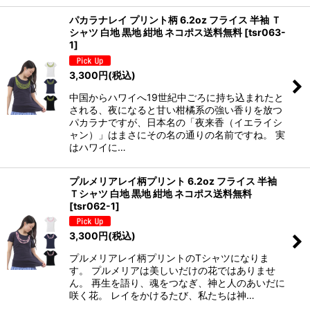
パカラナレイ プリント柄 6.2oz フライス 半袖 Ｔ
シャツ 白地 黒地 紺地 ネコポス送料無料
[
tsr063-
1
]
3,300
円
(税込)
中国からハワイへ19世紀中ごろに持ち込まれたと
される、夜になると甘い柑橘系の強い香りを放つ
パカラナですが、日本名の「夜来香（イエライシ
ャン）」はまさにその名の通りの名前ですね。 実
はハワイに…
プルメリアレイ柄プリント 6.2oz フライス 半袖
Ｔシャツ 白地 黒地 紺地 ネコポス送料無料
[
tsr062-1
]
3,300
円
(税込)
プルメリアレイ柄プリントのTシャツになりま
す。 プルメリアは美しいだけの花ではありませ
ん。 再生を語り、魂をつなぎ、神と人のあいだに
咲く花。 レイをかけるたび、私たちは神…