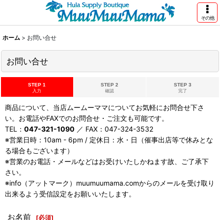
その他
ホーム
>
お問い合せ
お問い合せ
STEP 1
STEP 2
STEP 3
入力
確認
完了
商品について、当店ムームーママについてお気軽にお問合せ下さ
い。お電話やFAXでのお問合せ・ご注文も可能です。
TEL：
047-321-1090
／ FAX：047-324-3532
※営業日時：10am - 6pm / 定休日：水・日（催事出店等で休みとな
る場合もございます）
※営業のお電話・メールなどはお受けいたしかねます故、ご了承下
さい。
※info（アットマーク）muumuumama.comからのメールを受け取り
出来るよう受信設定をお願いいたします。
お名前
[
必須
]