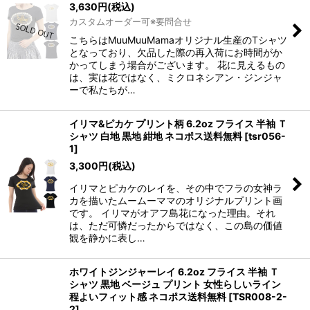
3,630
円
(税込)
カスタムオーダー可※要問合せ
こちらはMuuMuuMamaオリジナル生産のTシャツ
となっており、欠品した際の再入荷にお時間がか
かってしまう場合がございます。 花に見えるもの
は、実は花ではなく、ミクロネシアン・ジンジャ
ーで私たちが…
イリマ&ピカケ プリント柄 6.2oz フライス 半袖 Ｔ
シャツ 白地 黒地 紺地 ネコポス送料無料
[
tsr056-
1
]
3,300
円
(税込)
イリマとピカケのレイを、その中でフラの女神ラ
カを描いたムームーママのオリジナルプリント画
です。 イリマがオアフ島花になった理由。それ
は、ただ可憐だったからではなく、この島の価値
観を静かに表し…
ホワイトジンジャーレイ 6.2oz フライス 半袖 Ｔ
シャツ 黒地 ベージュ プリント 女性らしいライン
程よいフィット感 ネコポス送料無料
[
TSR008-2-
2
]