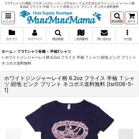
フラTシャツの通販 フラダンスのレッスンで汗をかいても大丈夫なホワイトジンジャーレイ柄
6.2oz フライス 半袖 Ｔシャツ 紺地 ピンク プリント ネコポス送料無料
メニュー
商品検索
カート
カテゴリ
マイページ
商品検索
ご利用案内
問い合わせ
その他
ホーム
>
フラTシャツ各種
>
半袖Tシャツ
>
ホワイトジンジャーレイ柄 6.2oz フライス 半袖 Ｔシャツ 紺地 ピンク プリント
ネコポス送料無料
ホワイトジンジャーレイ柄 6.2oz フライス 半袖 Ｔシャ
ツ 紺地 ピンク プリント ネコポス送料無料
[
tsr008-5-
1
]