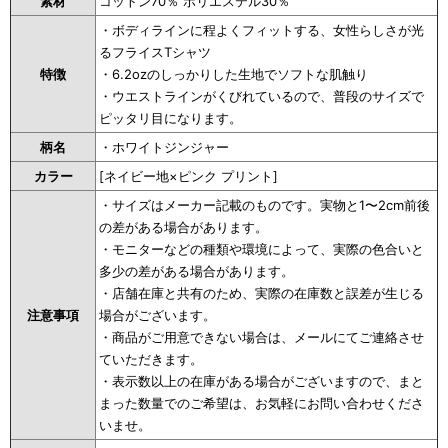
素材
コットン70％ ポリエステル30％
・ボディラインに程よくフィットする、女性らしさが光
るフライスTシャツ
特徴
・6.2ozのしっかりした生地でソフトな肌触り
・ウエストラインがくびれているので、普段のサイズで
ピッタリ目になります。
柄名
・ホワイトジンジャー
カラー
[ネイビー地×ピンク プリント]
・サイズはメーカー記載のものです。実物と1〜2cm前後
の差がある場合があります。
・モニターなどの種類や環境によって、実際の色合いと
多少の差がある場合があります。
・店舗在庫と共有のため、実際の在庫数と誤差が生じる
注意事項
場合がございます。
・商品がご用意できない場合は、メールにてご連絡させ
ていただきます。
・表示数以上の在庫がある場合がございますので、まと
まった数量でのご希望は、お気軽にお問い合わせくださ
いませ。