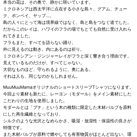
本当の花は、その奥で、静かに咲いています。
ミクロネシアは西太平洋に点在する小さな島々。グアム、チュー
ク、ポンペイ、ヤップ…。
島の人々にとって海は境界線ではなく、島と島をつなぐ道でした。
だからこのレイは、ハワイのフラの場でもとても自然に受け入れら
れてきました。
フラもまた、すべてを語らない踊り。
外に見えるのは動き。内にあるのは祈り。
ミクロネシアン・ジンジャーレイがフラと深く響き合う理由です。
見えているものだけが、すべてじゃない。
大切なものほど、守られるように、奥にある。
それは人も、同じなのかもしれません。
MuuMuuMamaオリジナルのショートスリーブTシャツになります。
今回より素材も新たに、レーヨン（モダール）をメイン素材にした
こだわりの生地を使用しました。
モダールとは「ブナ」という木の種類に限定した木材パルプを原料
にした再生繊維となっており、
シルクのような光沢となめらかさ、吸湿・放湿性・保温性の良さが
特徴です。
また木材パルプが原料で燃やしても有害物質がほとんど出ない、環