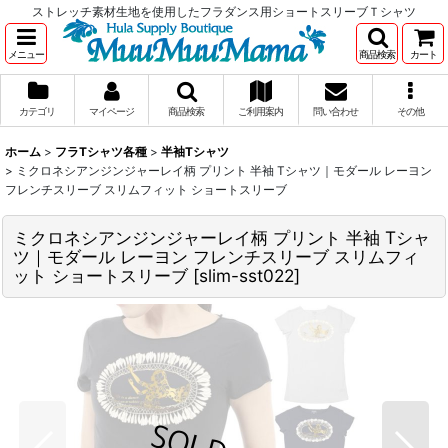
ストレッチ素材生地を使用したフラダンス用ショートスリーブＴシャツ
メニュー
商品検索
カート
カテゴリ
マイページ
商品検索
ご利用案内
問い合わせ
その他
ホーム
>
フラTシャツ各種
>
半袖Tシャツ
>
ミクロネシアンジンジャーレイ柄 プリント 半袖 Tシャツ｜モダール レーヨン
フレンチスリーブ スリムフィット ショートスリーブ
ミクロネシアンジンジャーレイ柄 プリント 半袖 Tシャ
ツ｜モダール レーヨン フレンチスリーブ スリムフィ
ット ショートスリーブ
[
slim-sst022
]