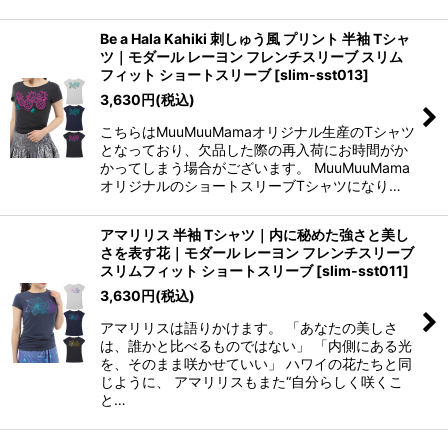
Be a Hala Kahiki 刺しゅう風 プリント 半袖 Tシャ
ツ｜モダール レーヨン フレンチスリーブ スリム
フィット ショートスリーブ
[
slim-sst013
]
3,630
円
(税込)
こちらはMuuMuuMamaオリジナル生産のTシャツ
となっており、欠品した際の再入荷にお時間がか
かってしまう場合がございます。 MuuMuuMama
オリジナルのショートスリーブTシャツになり…
アマリリス 半袖 Tシャツ｜内に秘めた強さと美し
さを表す花｜モダール レーヨン フレンチスリーブ
スリムフィット ショートスリーブ
[
slim-sst011
]
3,630
円
(税込)
アマリリスは語りかけます。 「あなたの美しさ
は、誰かと比べるものではない」 「内側にある光
を、そのまま咲かせていい」 ハワイの花たちと同
じように、 アマリリスもまた“自分らしく咲くこ
と…