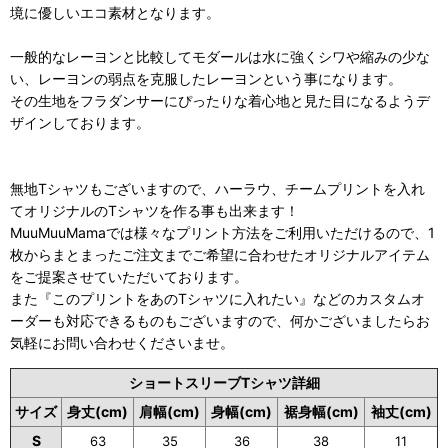
境に優しいエコ素材となります。
一般的なレーヨンと比較してモダールは水に強くシワや縮みの少な
い、レーヨンの弱点を克服したレーヨンという事になります。
その生地をフラダンサーにぴったりな着心地と見た目になるようデ
ザインしております。
無地Tシャツもございますので、ハーラウ、チームプリントを入れ
てオリジナルのTシャツを作る事も出来ます！
MuuMuuMamaでは様々なプリント方法をご利用いただけるので、1
枚からまとまったご注文までご希望に合わせたオリジナルアイテム
をご提案させていただいております。
また『このプリントをあのTシャツに入れたい』などのカスタムオ
ーダーも対応できるものもございますので、何かございましたらお
気軽にお問い合わせくださいませ。
ショートスリーブTシャツ詳細
サイズ
身丈(cm)
肩幅(cm)
身幅(cm)
裾身幅(cm)
袖丈(cm)
S
63
35
36
38
11