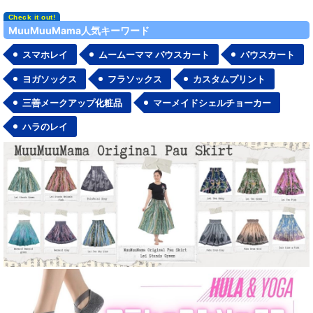
MuuMuuMama人気キーワード
スマホレイ
ムームーママ パウスカート
パウスカート
ヨガソックス
フラソックス
カスタムプリント
三善メークアップ化粧品
マーメイドシェルチョーカー
ハラのレイ