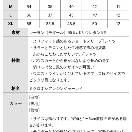
M
64
35
40
42
11
L
66
37
45
47
12
XL
68
38.5
48.5
50
12
素材
レーヨン（モダール）95％/ポリウレタン5％
・よりフィット感のあるショートスリーブTシャツ
・サラッとテロンとした生地感で着心地抜群
・糸からこだわったオリジナルTシャツ
特徴
・パウスカートから裾が出ないよう長めの身丈
・切りっぱなし風のデザインが可愛い！
・ウエストラインがくびれているので、普段のサイズで
ピッタリ目になります。
柄名
ミクロネシアンジンジャーレイ
[白地]
カラー
[黒地]
[紺地]
・サイズは指示寸です。実物と1〜3cm前後の差がある場
合があります。
・モニターなどの種類や環境によって、実際の色合いと