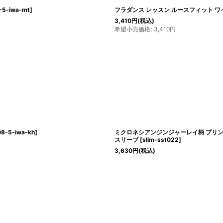
-5-iwa-mt
]
フラダンス レッスン ルースフィット ワ
3,410
円
(税込)
希望小売価格
:
3,410
円
08-5-iwa-kh
]
ミクロネシアンジンジャーレイ柄 プリント
スリーブ
[
slim-sst022
]
3,630
円
(税込)