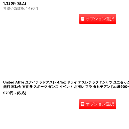
1,320
円
(税込)
希望小売価格
:
1,496
円
オプション選択
United Athle ユナイテッドアスレ 4.1oz ドライ アスレチック Tシャツ ユニセッ
無料 運動会 文化祭 スポーツ ダンス イベント お揃い フラ タヒチアン
[
uat5900-
979
円
～
(税込)
オプション選択