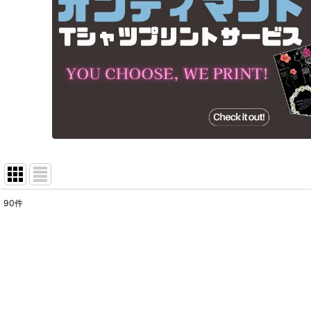
90
件
表示数
:
在庫あり
並び順
: