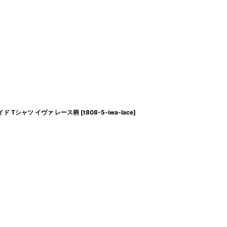
イド Tシャツ イヴァ レース柄
[
t808-5-iwa-lace
]