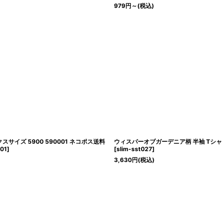
979
円
～
(税込)
クスサイズ 5900 590001 ネコポス送料
ウィスパーオブガーデニア柄 半袖 Tシ
01
]
[
slim-sst027
]
3,630
円
(税込)