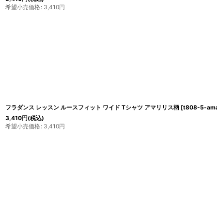
希望小売価格
:
3,410
円
フラダンス レッスン ルースフィット ワイド Tシャツ アマリリス柄
[
t808-5-ama
3,410
円
(税込)
希望小売価格
:
3,410
円