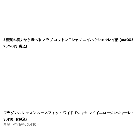
2種類の着丈から選べる スラブ コットン Tシャツ ニイハウシェルレイ柄
[
cst00
2,750
円
(税込)
フラダンス レッスン ルースフィット ワイド Tシャツ マイイエロージンジャーレ
3,410
円
(税込)
希望小売価格
:
3,410
円