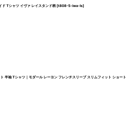
イド Tシャツ イヴァ レイスタンド柄
[
t808-5-iwa-ls
]
 半袖 Tシャツ｜モダール レーヨン フレンチスリーブ スリムフィット ショート