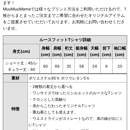
ます！
MuuMuuMamaでは様々なプリント方法をご利用いただけるので、1
枚からまとまったご注文までご希望に合わせたオリジナルアイテム
をご提案させていただいております。お気軽にお問い合わせくださ
いませ。
ルースフィットTシャツ詳細
身幅
肩幅
裄丈
裾身幅
天幅
前下
袖口幅
身丈(cm)
(cm)
(cm)
(cm)
(cm)
(cm)
(cm)
(cm)
ショート丈：45/レ
60
69
35
58
24
6
20
ギュラー丈：60
素材
ポリエステル95％ ポリウレタン5％
・2種類の着丈から選べる
・ワンサイズでゆったりシルエットのルースなTシャツ
・テロンとした肌触り
・糸からこだわったオリジナルTシャツ
特徴
・重ね着としても使えます。
・ウエストラインがストレートなので、体の線が出にく
いTシャツ