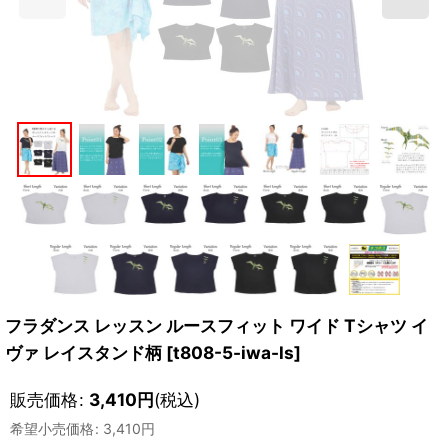
フラダンス レッスン ルースフィット ワイド Tシャツ イ
ヴァ レイスタンド柄
[
t808-5-iwa-ls
]
販売価格
:
3,410
円
(税込)
希望小売価格
:
3,410
円