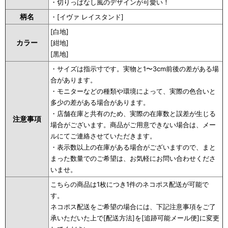
・切りっぱなし風のデザインが可愛い！
柄名
・[イヴァ レイスタンド]
[白地]
カラー
[紺地]
[黒地]
・サイズは指示寸です。実物と1〜3cm前後の差がある場
合があります。
・モニターなどの種類や環境によって、実際の色合いと
多少の差がある場合があります。
・店舗在庫と共有のため、実際の在庫数と誤差が生じる
注意事項
場合がございます。商品がご用意できない場合は、メー
ルにてご連絡させていただきます。
・表示数以上の在庫がある場合がございますので、まと
まった数量でのご希望は、お気軽にお問い合わせくださ
いませ。
こちらの商品は1枚につき1件のネコポス配送が可能で
す。
ネコポス配送をご希望の場合には、下記注意事項をご了
承いただいた上で[配送方法]を[追跡可能メール便]に変更