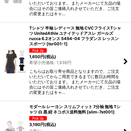
いただいております。 またメーカーにて欠品の場
合にはその旨ご連絡入れさせていただき、ご注文
の変更またはキャ…
Tシャツ 半袖 レディース 無地 CVCフライスTシャ
ツ UnitedAthle ユナイテッドアスレ ガールズ
rucca 6.2オンス 5494-04 フラダンス レッスン
スポーツ
[
tsr001-1
]
1,650
円
(税込)
希望小売価格
:
1,936
円
こちらはお取り寄せ商品となりますので、ご注文
いただいてからご用意できるまでに数日お時間を
いただいております。 またメーカーにて欠品の場
合にはその旨ご連絡入れさせていただき、ご注文
の変更またはキャ…
モダール レーヨン スリムフィット 7分袖 無地 Tシ
ャツ 白 黒 紺 ネコポス送料無料
[
slim-7st001
]
3,190
円
(税込)
在庫なし