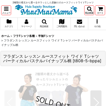
2種類の着丈から選べるサラッとした肌触りのルースフィットワイドTシャツ
メニュー
商品検索
カート
カテゴリ
マイページ
商品検索
ご利用案内
問い合わせ
その他
ホーム
>
フラTシャツ各種
>
半袖Tシャツ
>
フラダンス レッスン ルースフィット ワイド Tシャツ バーティカルパステルパ
イナップル柄
フラダンス レッスン ルースフィット ワイド Tシャツ
バーティカルパステルパイナップル柄
[
t808-5-bppa
]