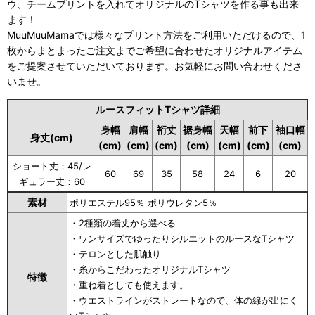
ウ、チームプリントを入れてオリジナルのTシャツを作る事も出来
ます！
MuuMuuMamaでは様々なプリント方法をご利用いただけるので、1
枚からまとまったご注文までご希望に合わせたオリジナルアイテム
をご提案させていただいております。お気軽にお問い合わせくださ
いませ。
ルースフィットTシャツ詳細
身幅
肩幅
裄丈
裾身幅
天幅
前下
袖口幅
身丈(cm)
(cm)
(cm)
(cm)
(cm)
(cm)
(cm)
(cm)
ショート丈：45/レ
60
69
35
58
24
6
20
ギュラー丈：60
素材
ポリエステル95％ ポリウレタン5％
・2種類の着丈から選べる
・ワンサイズでゆったりシルエットのルースなTシャツ
・テロンとした肌触り
・糸からこだわったオリジナルTシャツ
特徴
・重ね着としても使えます。
・ウエストラインがストレートなので、体の線が出にく