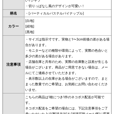
いTシャツ
・切りっぱなし風のデザインが可愛い！
柄名
・[バーティカルパステルパイナップル]
[白地]
カラー
[紺地]
[黒地]
・サイズは指示寸です。実物と1〜3cm前後の差がある場
合があります。
・モニターなどの種類や環境によって、実際の色合いと
多少の差がある場合があります。
・店舗在庫と共有のため、実際の在庫数と誤差が生じる
注意事項
場合がございます。商品がご用意できない場合は、メー
ルにてご連絡させていただきます。
・表示数以上の在庫がある場合がございますので、まと
まった数量でのご希望は、お気軽にお問い合わせくださ
いませ。
こちらの商品は1枚につき1件のネコポス配送が可能で
す。
ネコポス配送をご希望の場合には、下記注意事項をご了
承いただいた上で[配送方法]を[追跡可能メール便]に変更