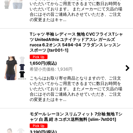
いただいてからご用意できるまでに数日お時間を
いただいております。 またメーカーにて欠品の場
合にはその旨ご連絡入れさせていただき、ご注文
の変更またはキャ…
Tシャツ 半袖 レディース 無地 CVCフライスTシャ
ツ UnitedAthle ユナイテッドアスレ ガールズ
rucca 6.2オンス 5494-04 フラダンス レッスン
スポーツ
[
tsr001-1
]
1,650
円
(税込)
希望小売価格
:
1,936
円
こちらはお取り寄せ商品となりますので、ご注文
いただいてからご用意できるまでに数日お時間を
いただいております。 またメーカーにて欠品の場
合にはその旨ご連絡入れさせていただき、ご注文
の変更またはキャ…
モダール レーヨン スリムフィット 7分袖 無地 Tシ
ャツ 白 黒 紺 ネコポス送料無料
[
slim-7st001
]
3,190
円
(税込)