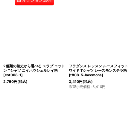
2種類の着丈から選べる スラブ コット
フラダンス レッスン ルースフィット
ン Tシャツ ニイハウシェルレイ柄
ワイド Tシャツ レースモンステラ柄
[
cst008-1
]
[
t808-5-lacemons
]
2,750
円
(税込)
3,410
円
(税込)
希望小売価格
:
3,410
円