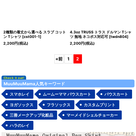
2種類の着丈から選べる スラブ コット
4.3oz TRUSS トラス ドルマン Tシャ
ン Tシャツ
[
cst001-1
]
ツ 無地 ネコポス対応可
[
twdn804
]
2,200
円
(税込)
2,200
円
(税込)
«
前
1
2
MuuMuuMama人気キーワード
スマホレイ
ムームーママ パウスカート
パウスカート
ヨガソックス
フラソックス
カスタムプリント
三善メークアップ化粧品
マーメイドシェルチョーカー
ハラのレイ