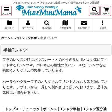
フラダンスのレッスンやカジュアルに最適なハワイ柄半袖フラTシャツ通販店
メニュー
商品検索
カート
カテゴリ
マイページ
商品検索
ご利用案内
問い合わせ
その他
ホーム
>
フラTシャツ各種
>
半袖Tシャツ
半袖Tシャツ
フラのレッスン時にパウスカートとの相性の良いほどよく体にフィ
ットするTシャツや、パレオとの相性の良いルースなＴシャツなど
幅広くオリジナルで製作しております。
ハーラウやグループでのオリジナルプリント入れも人気を頂いてお
ります。デザインから一貫して製作させて頂いております。是非お
気軽にお問合せ下さい。
|
トップス・チュニック
|
ボトムス
|
Tシャツ半袖
|
Tシャツ五分袖