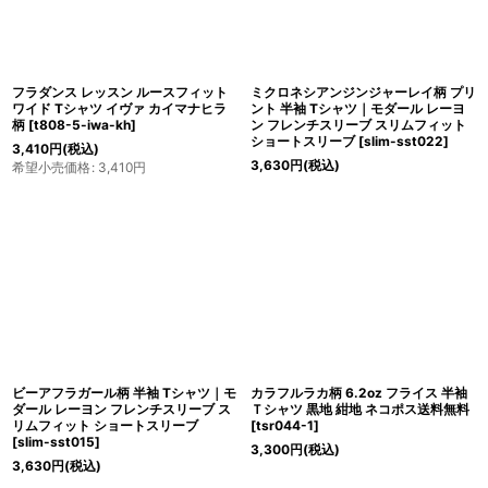
フラダンス レッスン ルースフィット
ミクロネシアンジンジャーレイ柄 プリ
ワイド Tシャツ イヴァ カイマナヒラ
ント 半袖 Tシャツ｜モダール レーヨ
柄
[
t808-5-iwa-kh
]
ン フレンチスリーブ スリムフィット
ショートスリーブ
[
slim-sst022
]
3,410
円
(税込)
3,630
円
(税込)
希望小売価格
:
3,410
円
ビーアフラガール柄 半袖 Tシャツ｜モ
カラフルラカ柄 6.2oz フライス 半袖
ダール レーヨン フレンチスリーブ ス
Ｔシャツ 黒地 紺地 ネコポス送料無料
リムフィット ショートスリーブ
[
tsr044-1
]
[
slim-sst015
]
3,300
円
(税込)
3,630
円
(税込)