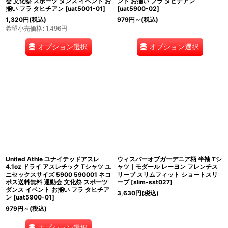
会 文化祭 スポーツ ダンス イベント お
ント お揃い フラ タヒチアン
揃い フラ タヒチアン
[
uat5001-01
]
[
uat5900-02
]
1,320
円
(税込)
979
円
～
(税込)
希望小売価格
:
1,496
円
オプション選択
オプション選択
United Athle ユナイテッドアスレ
ウィスパーオブガーデニア柄 半袖 Tシ
4.1oz ドライ アスレチック Tシャツ ユ
ャツ｜モダール レーヨン フレンチス
ニセックスサイズ 5900 590001 ネコ
リーブ スリムフィット ショートスリ
ポス送料無料 運動会 文化祭 スポーツ
ーブ
[
slim-sst027
]
ダンス イベント お揃い フラ タヒチア
3,630
円
(税込)
ン
[
uat5900-01
]
979
円
～
(税込)
オプション選択