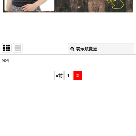
表示順変更
閉じる
90
件
表示数
:
«
前
1
2
在庫あり
並び順
:
絞り込む