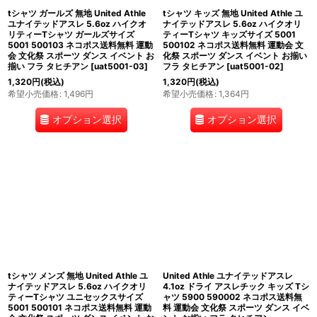
tシャツ ガールズ 無地 United Athle
tシャツ キッズ 無地 United Athle ユ
ユナイテッドアスレ 5.6oz ハイクオ
ナイテッドアスレ 5.6oz ハイクオリ
リティーTシャツ ガールズサイズ
ティーTシャツ キッズサイズ 5001
5001 500103 ネコポス送料無料 運動
500102 ネコポス送料無料 運動会 文
会 文化祭 スポーツ ダンス イベント お
化祭 スポーツ ダンス イベント お揃い
揃い フラ タヒチアン
[
uat5001-03
]
フラ タヒチアン
[
uat5001-02
]
1,320
円
(税込)
1,320
円
(税込)
希望小売価格
:
1,496
円
希望小売価格
:
1,364
円
オプション選択
オプション選択
tシャツ メンズ 無地 United Athle ユ
United Athle ユナイテッドアスレ
ナイテッドアスレ 5.6oz ハイクオリ
4.1oz ドライ アスレチック キッズ Tシ
ティーTシャツ ユニセックスサイズ
ャツ 5900 590002 ネコポス送料無
5001 500101 ネコポス送料無料 運動
料 運動会 文化祭 スポーツ ダンス イベ