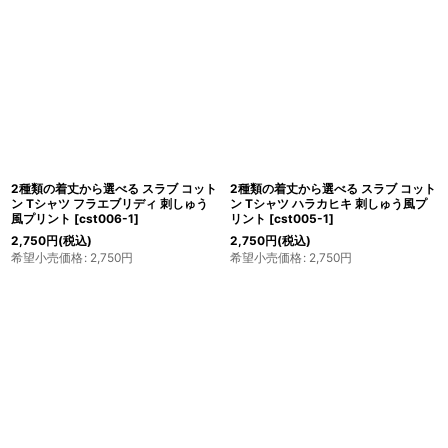
2種類の着丈から選べる スラブ コット
2種類の着丈から選べる スラブ コット
ン Tシャツ フラエブリディ 刺しゅう
ン Tシャツ ハラカヒキ 刺しゅう風プ
風プリント
[
cst006-1
]
リント
[
cst005-1
]
2,750
円
(税込)
2,750
円
(税込)
希望小売価格
:
2,750
円
希望小売価格
:
2,750
円