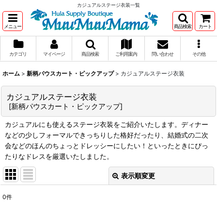
カジュアルステージ衣装一覧
メニュー
商品検索
カート
カテゴリ
マイページ
商品検索
ご利用案内
問い合わせ
その他
ホーム
>
新柄パウスカート・ピックアップ
>
カジュアルステージ衣装
カジュアルステージ衣装
[
新柄パウスカート・ピックアップ
]
カジュアルにも使えるステージ衣装をご紹介いたします。ディナー
などの少しフォーマルできっちりした格好だったり、結婚式の二次
会などのほんのちょっとドレッシーにしたい！といったときにぴっ
たりなドレスを厳選いたしました。
表示順変更
閉じる
0
件
表示数
: