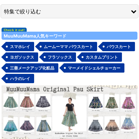
在庫あり
特集で絞り込む
並び順
:
無地ボディ
MuuMuuMama人気キーワード
絞り込む
セール品&見切り品
スマホレイ
ムームーママ パウスカート
パウスカート
ネコポス対応商品一覧
ヨガソックス
フラソックス
カスタムプリント
三善メークアップ化粧品
マーメイドシェルチョーカー
舞台衣装／ステージ衣装
ハラのレイ
カジュアルウェア
カジュアルステージ衣装
ハワイアンウェディング参列用
ハワイアンブランド
ゆったり派商品