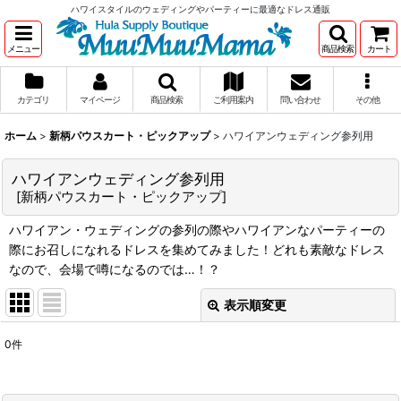
ハワイスタイルのウェディングやパーティーに最適なドレス通販
メニュー
商品検索
カート
カテゴリ
マイページ
商品検索
ご利用案内
問い合わせ
その他
ホーム
>
新柄パウスカート・ピックアップ
>
ハワイアンウェディング参列用
ハワイアンウェディング参列用
[
新柄パウスカート・ピックアップ
]
ハワイアン・ウェディングの参列の際やハワイアンなパーティーの
際にお召しになれるドレスを集めてみました！どれも素敵なドレス
なので、会場で噂になるのでは…！？
表示順変更
閉じる
0
件
表示数
:
在庫あり