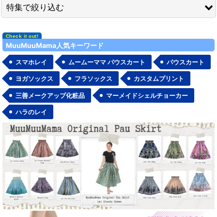
特集で絞り込む
並び順
:
無地ボディ
MuuMuuMama人気キーワード
絞り込む
セール品&見切り品
スマホレイ
ムームーママ パウスカート
パウスカート
ネコポス対応商品一覧
ヨガソックス
フラソックス
カスタムプリント
三善メークアップ化粧品
マーメイドシェルチョーカー
舞台衣装／ステージ衣装
ハラのレイ
カジュアルウェア
カジュアルステージ衣装
ハワイアンウェディング参列用
ハワイアンブランド
ゆったり派商品