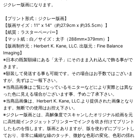
ジクレー版画になります。
【プリント形式：ジクレー版画】
【版画サイズ：11" x 14"（約27.9cm x 約35.5cm）】
【紙質：ラスターペーパー】
【マット紙：白／サイズ：太子（288mm×379mm）】
【版画制作元：Herbert K. Kane, LLC. 出版元：Fine Balance
Imaging】
※日本の既製額縁にある「太子」にそのまま入れ込んで飾る事がで
きます。
※額装して発送する事も可能です。その場合はお手数ではございま
すが、先ずはご一報下さい。
※当商品画像はご覧になっているモニターなどにより実際とは異な
った色に見える場合がございます事、予めご了承下さい。
※当商品画像は、Herbert K. Kane, LLC.より提供された画像となり
ます。無断での使用はお控え下さい。
※ジクレー版画とは、高解像度でスキャンしたオリジナル絵画を元
に高性能インクジェットプリンターでインクを吹き付けてプリント
したものを指します。版画とありますが、版を使わずにプリントし
ており、非常に繊細な線のタッチ、微妙な色彩の変化、色彩の揺れ