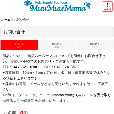
その他
ホーム
>
お問い合せ
お問い合せ
STEP 1
STEP 2
STEP 3
入力
確認
完了
商品について、当店ムームーママについてお気軽にお問合せ下さ
い。お電話やFAXでのお問合せ・ご注文も可能です。
TEL：
047-321-1090
／ FAX：047-324-3532
※営業日時：10am - 6pm / 定休日：水・日（催事出店等で休みとな
る場合もございます）
※営業のお電話・メールなどはお受けいたしかねます故、ご了承下
さい。
※info（アットマーク）muumuumama.comからのメールを受け取り
出来るよう受信設定をお願いいたします。
お名前
[
必須
]