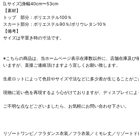
[Lサイズ]身幅40cm〜53cm
【素材】
トップ 部分：ポリエステル100％
スカート部分：ポリエステル90％/ポリウレタン10％
【備考】
サイズは平置き時の寸法です。
※こちらの商品は、当ホームページ表示在庫数以外に、店舗在庫及び
いますが、直接ご連絡頂けますよう宜しくお願い致します。
生産ロットによって色目やサイズ寸法などに多少差が生じることがご
現物に近い色を再現するよう心がけておりますが、ディスプレイによ
ご不明な点などございましたら、お気軽にお問い合わせ下さい。
リゾートワンピ／フラダンス衣装／フラ衣装／ミモレ丈／リゾートドレ