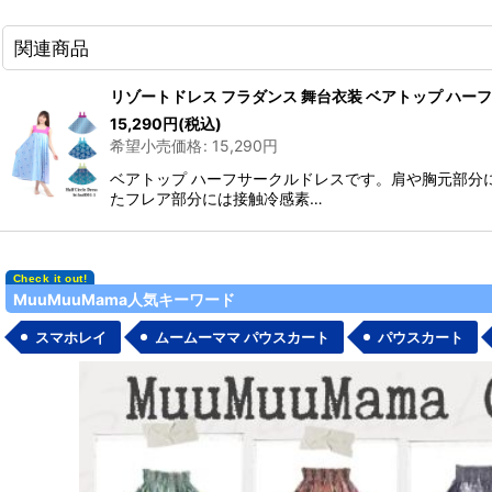
関連商品
リゾートドレス フラダンス 舞台衣装 ベアトップ ハー
15,290
円
(税込)
希望小売価格
:
15,290
円
ベアトップ ハーフサークルドレスです。肩や胸元部分
たフレア部分には接触冷感素…
MuuMuuMama人気キーワード
スマホレイ
ムームーママ パウスカート
パウスカート