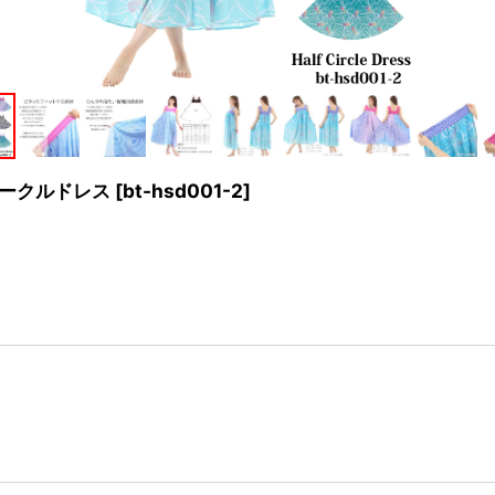
サークルドレス
[
bt-hsd001-2
]