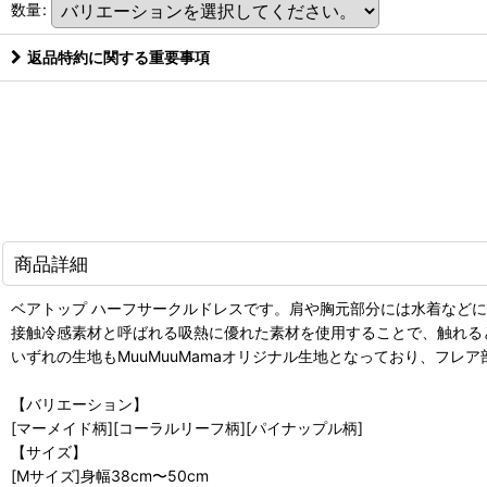
数量
:
返品特約に関する重要事項
商品詳細
ベアトップ ハーフサークルドレスです。肩や胸元部分には水着など
接触冷感素材と呼ばれる吸熱に優れた素材を使用することで、触れる
いずれの生地もMuuMuuMamaオリジナル生地となっており、フレ
【バリエーション】
[マーメイド柄][コーラルリーフ柄][パイナップル柄]
【サイズ】
[Mサイズ]身幅38cm〜50cm