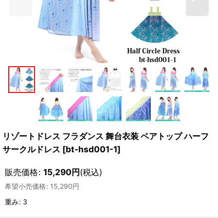
リゾートドレス フラダンス 舞台衣装 ベアトップ ハーフ
サークルドレス
[
bt-hsd001-1
]
販売価格
:
15,290
円
(税込)
希望小売価格
:
15,290
円
重み
:
3