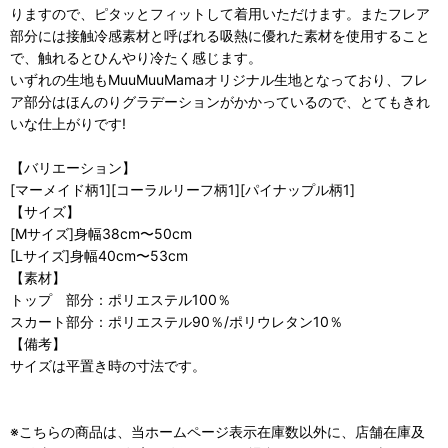
りますので、ピタッとフィットして着用いただけます。またフレア
部分には接触冷感素材と呼ばれる吸熱に優れた素材を使用すること
で、触れるとひんやり冷たく感じます。
いずれの生地もMuuMuuMamaオリジナル生地となっており、フレ
ア部分はほんのりグラデーションがかかっているので、とてもきれ
いな仕上がりです!
【バリエーション】
[マーメイド柄1][コーラルリーフ柄1][パイナップル柄1]
【サイズ】
[Mサイズ]身幅38cm〜50cm
[Lサイズ]身幅40cm〜53cm
【素材】
トップ 部分：ポリエステル100％
スカート部分：ポリエステル90％/ポリウレタン10％
【備考】
サイズは平置き時の寸法です。
※こちらの商品は、当ホームページ表示在庫数以外に、店舗在庫及