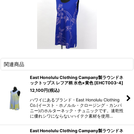
関連商品
East Honolulu Clothing Campany製ラウンドネ
ックトップス レフア柄 水色×黄色
[
EHCT003-4
]
12,100
円
(税込)
ハワイにあるブランド・East Honolulu Clothing
Co.(イースト・ホノルル・クロージング・カンパ
ニー)のホルターネック・チュニックです。速乾性
に優れシワにならないハイテク素材を使用…
East Honolulu Clothing Campany製ラウンドネ