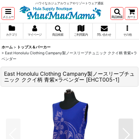
ハワイなカジュアルウェアやリゾートウェア通販
メニュー
商品検索
カート
カテゴリ
マイページ
商品検索
ご利用案内
問い合わせ
その他
ホーム
>
トップス＆パーカー
>
East Honolulu Clothing Campany製ノースリーブチュニック ククイ柄 青紫×ラ
ベンダー
East Honolulu Clothing Campany製ノースリーブチュ
ニック ククイ柄 青紫×ラベンダー
[
EHCT005-1
]