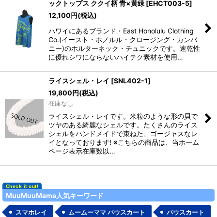
ックトップス ククイ柄 青×黄緑
[
EHCT003-5
]
12,100
円
(税込)
ハワイにあるブランド・East Honolulu Clothing
Co.(イースト・ホノルル・クロージング・カンパ
ニー)のホルターネック・チュニックです。速乾性
に優れシワにならないハイテク素材を使用…
ライスシェル・レイ
[
SNL402-1
]
19,800
円
(税込)
在庫なし
ライスシェル・レイです。米粒のような形の貝で
ツヤのある綺麗なシェルです。たくさんのライス
シェルをハンドメイドで束ねた、ゴージャスなレ
イとなっております! ※こちらの商品は、当ホーム
ページ表示在庫数以…
MuuMuuMama人気キーワード
スマホレイ
ムームーママ パウスカート
パウスカート