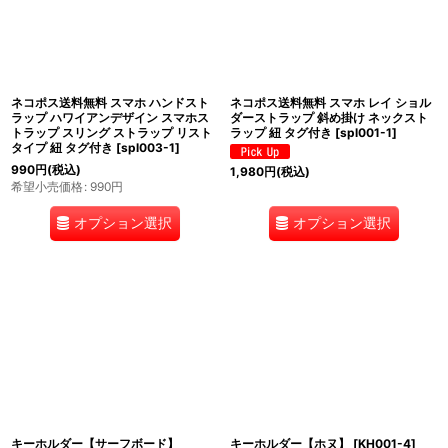
並び順
:
絞り込む
ネコポス送料無料 スマホ ハンドスト
ネコポス送料無料 スマホ レイ ショル
ラップ ハワイアンデザイン スマホス
ダーストラップ 斜め掛け ネックスト
トラップ スリング ストラップ リスト
ラップ 紐 タグ付き
[
spl001-1
]
タイプ 紐 タグ付き
[
spl003-1
]
990
円
(税込)
1,980
円
(税込)
希望小売価格
:
990
円
オプション選択
オプション選択
キーホルダー【サーフボード】
キーホルダー【ホヌ】
[
KH001-4
]