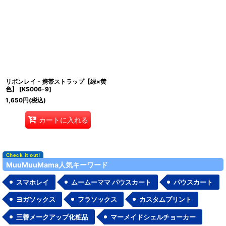
リボンレイ・携帯ストラップ【緑×黄
色】
[
KS006-9
]
1,650
円
(税込)
カートに入れる
MuuMuuMama人気キーワード
スマホレイ
ムームーママ パウスカート
パウスカート
ヨガソックス
フラソックス
カスタムプリント
三善メークアップ化粧品
マーメイドシェルチョーカー