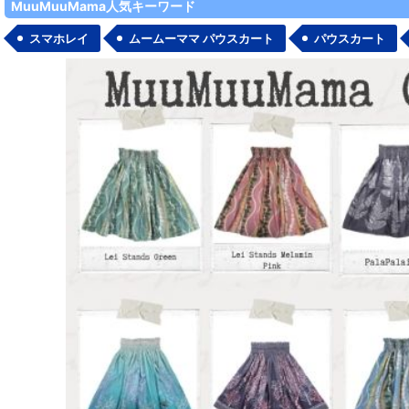
MuuMuuMama人気キーワード
半袖Tシャツ
スマホレイ
ムームーママ パウスカート
パウスカート
五分袖/七分袖
タンクトップ・その他