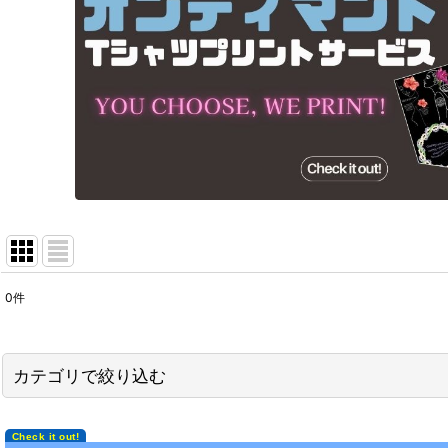
0
件
表示数
:
在庫あり
カテゴリで絞り込む
並び順
:
フラTシャツ各種 (全商品)