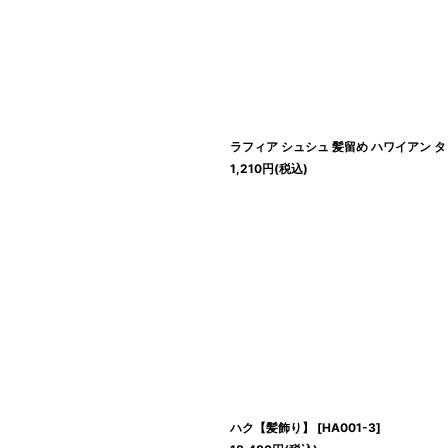
絞り込む
ラフィア シュシュ 髪留め ハワイアン 
1,210
円
(税込)
ハク【髪飾り】
[
HA001-3
]