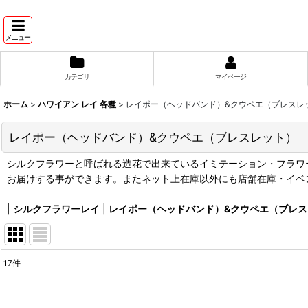
メニュー
カテゴリ
マイページ
ホーム
>
ハワイアン レイ 各種
>
レイポー（ヘッドバンド）&クウペエ（ブレスレ
レイポー（ヘッドバンド）&クウペエ（ブレスレット）
シルクフラワーと呼ばれる造花で出来ているイミテーション・フラワーのヘッ
お届けする事ができます。またネット上在庫以外にも店舗在庫・イベ
|
シルクフラワーレイ
|
レイポー（ヘッドバンド）&クウペエ（ブレス
17
件
表示数
:
在庫あり