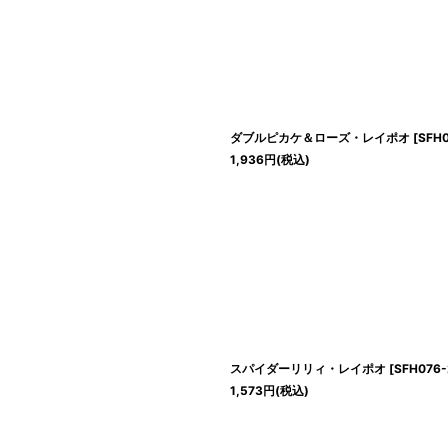
ダブルピカケ＆ローズ・レイポオ
[
SFH0
1,936
円
(税込)
スパイダーリリィ・レイポオ
[
SFH076-
1,573
円
(税込)