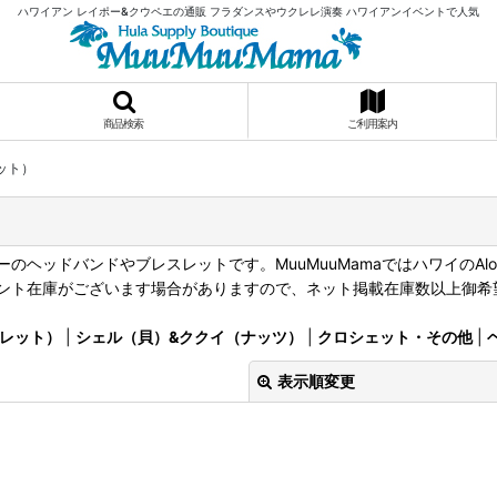
ハワイアン レイポー&クウペエの通販 フラダンスやウクレレ演奏 ハワイアンイベントで人気
商品検索
ご利用案内
ット）
ドバンドやブレスレットです。MuuMuuMamaではハワイのAloha 
ント在庫がございます場合がありますので、ネット掲載在庫数以上御希
レット）
|
シェル（貝）&ククイ（ナッツ）
|
クロシェット・その他
|
表示順変更