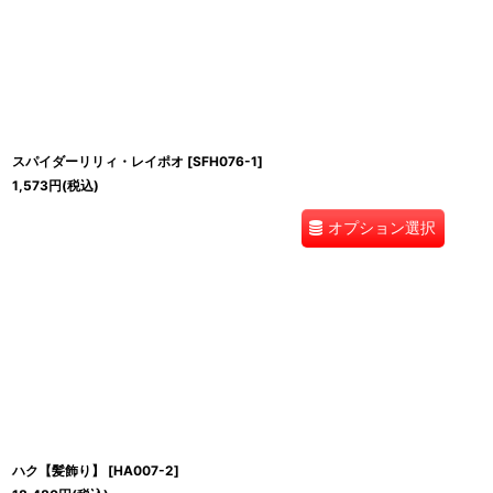
並び順
:
スパイダーリリィ・レイポオ
[
SFH076-1
]
1,573
円
(税込)
オプション選択
ハク【髪飾り】
[
HA007-2
]