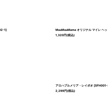
2-1
]
MuuMuuMama オリジナル マイレ ヘ
1,320
円
(税込)
アロハプルメリア・レイポオ
[
SFH001-
2,299
円
(税込)