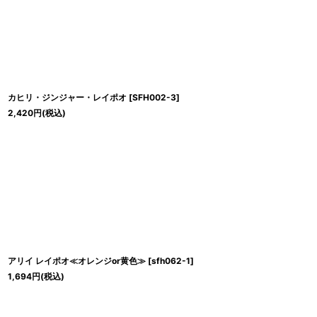
カヒリ・ジンジャー・レイポオ
[
SFH002-3
]
2,420
円
(税込)
アリイ レイポオ≪オレンジor黄色≫
[
sfh062-1
]
1,694
円
(税込)