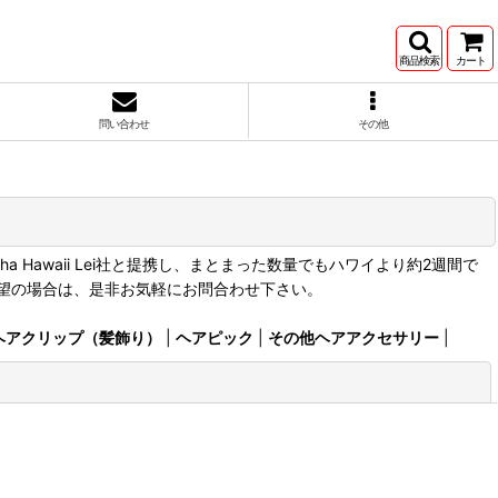
商品検索
カート
問い合わせ
その他
Hawaii Lei社と提携し、まとまった数量でもハワイより約2週間で
望の場合は、是非お気軽にお問合わせ下さい。
ヘアクリップ（髪飾り）
|
ヘアピック
|
その他ヘアアクセサリー
|
閉じる