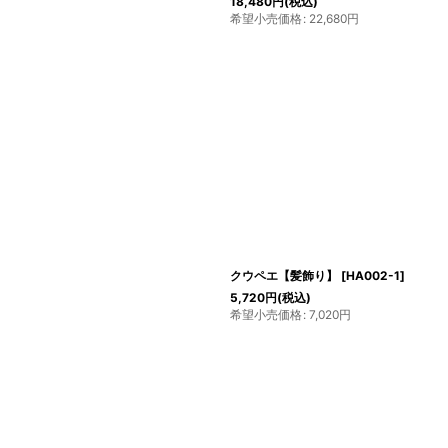
18,480
円
(税込)
希望小売価格
:
22,680
円
クウペエ【髪飾り】
[
HA002-1
]
5,720
円
(税込)
希望小売価格
:
7,020
円