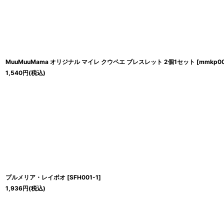
MuuMuuMama オリジナル マイレ クウペエ ブレスレット 2個1セット
[
mmkp00
1,540
円
(税込)
プルメリア・レイポオ
[
SFH001-1
]
1,936
円
(税込)