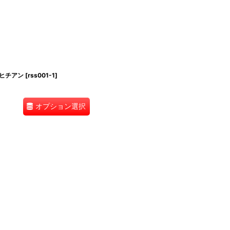
タヒチアン
[
rss001-1
]
オプション選択