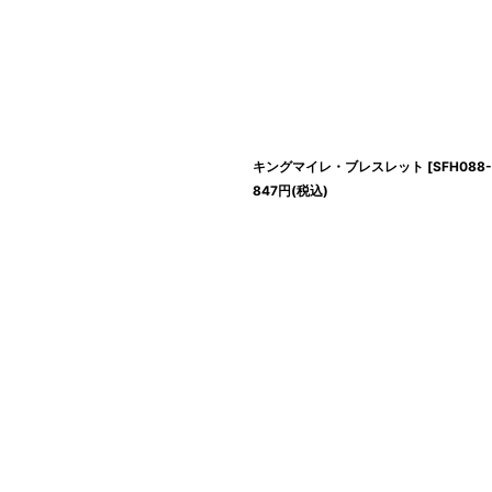
キングマイレ・ブレスレット
[
SFH088
847
円
(税込)