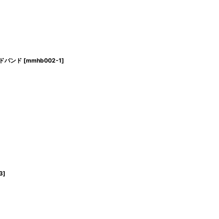
ッドバンド
[
mmhb002-1
]
3
]