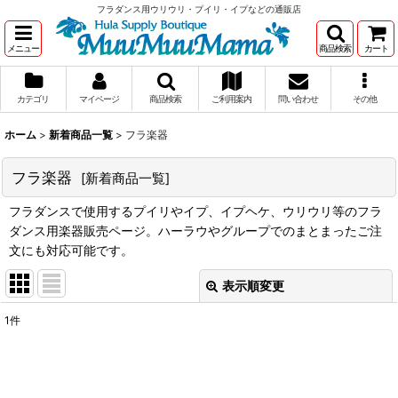
フラダンス用ウリウリ・プイリ・イプなどの通販店
メニュー
商品検索
カート
カテゴリ
マイページ
商品検索
ご利用案内
問い合わせ
その他
ホーム
>
新着商品一覧
>
フラ楽器
フラ楽器
[
新着商品一覧
]
フラダンスで使用するプイリやイプ、イプヘケ、ウリウリ等のフラ
ダンス用楽器販売ページ。ハーラウやグループでのまとまったご注
文にも対応可能です。
表示順変更
閉じる
1
件
表示数
:
在庫あり