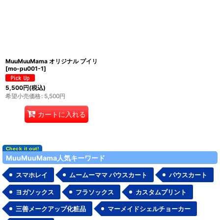
並び順
:
絞り込む
MuuMuuMama オリジナル プイリ
[
mo-pu001-1
]
5,500
円
(税込)
希望小売価格
:
5,500
円
カートに入れる
MuuMuuMama人気キーワード
スマホレイ
ムームーママ パウスカート
パウスカート
ヨガソックス
フラソックス
カスタムプリント
三善メークアップ化粧品
マーメイドシェルチョーカー