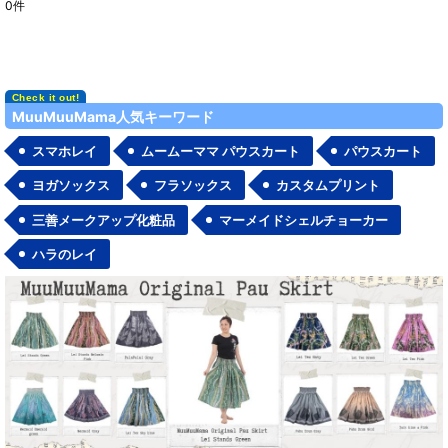
0
件
表示数
:
在庫あり
並び順
:
MuuMuuMama人気キーワード
スマホレイ
ムームーママ パウスカート
パウスカート
絞り込む
ヨガソックス
フラソックス
カスタムプリント
三善メークアップ化粧品
マーメイドシェルチョーカー
ハラのレイ