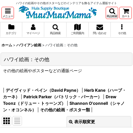
ハワイの絵画やその他ポスターなどのインテリアを飾るアイテム通販サイト
メニュー
商品検索
カート
カテゴリ
マイページ
商品検索
ご利用案内
問い合わせ
その他
ホーム
>
ハワイアン絵画
>
ハワイ絵画：その他
ハワイ絵画：その他
その他の絵画やポスターなどの通販ページ
|
デイヴィッド・ペイン（David Payne）
|
Herb Kane（ハーブ・
カーネ）
|
Patrick Parker（パトリック・パーカー）
|
Drew
Toonz（ドリュー・トゥーンズ）
|
Shannon O'connell（シャノ
ン・オコンネル）
|
その他の絵画・ポスター類
|
表示順変更
閉じる