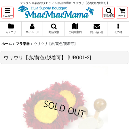
フラダンス楽器やタヒチアン用品の通販 ウリウリ【赤/黄色/脱着可】
メニュー
商品検索
カート
カテゴリ
マイページ
商品検索
ご利用案内
問い合わせ
その他
ホーム
>
フラ楽器
>
ウリウリ【赤/黄色/脱着可】
ウリウリ【赤/黄色/脱着可】
[
UR001-2
]