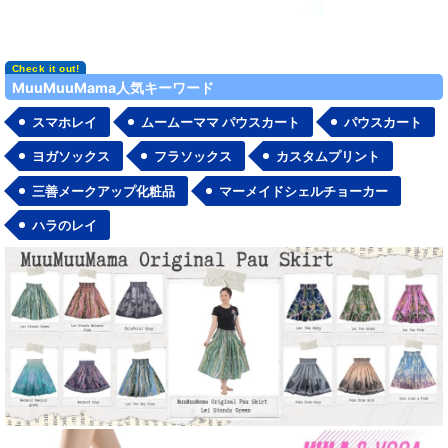
MuuMuuMama人気キーワード
スマホレイ
ムームーママ パウスカート
パウスカート
ヨガソックス
フラソックス
カスタムプリント
三善メークアップ化粧品
マーメイドシェルチョーカー
ハラのレイ