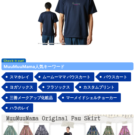
MuuMuuMama人気キーワード
スマホレイ
ムームーママ パウスカート
パウスカート
ヨガソックス
フラソックス
カスタムプリント
三善メークアップ化粧品
マーメイドシェルチョーカー
ハラのレイ