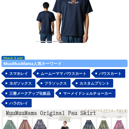
MuuMuuMama人気キーワード
スマホレイ
ムームーママ パウスカート
パウスカート
ヨガソックス
フラソックス
カスタムプリント
三善メークアップ化粧品
マーメイドシェルチョーカー
ハラのレイ