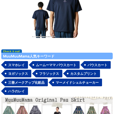
MuuMuuMama人気キーワード
スマホレイ
ムームーママ パウスカート
パウスカート
ヨガソックス
フラソックス
カスタムプリント
三善メークアップ化粧品
マーメイドシェルチョーカー
ハラのレイ